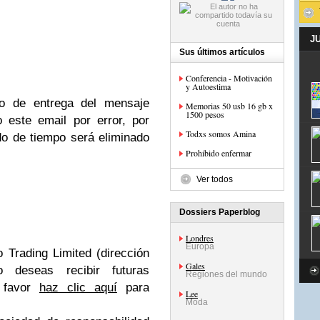
J
Sus últimos artículos
Conferencia - Motivación
y Autoestima
so de entrega del mensaje
Memorias 50 usb 16 gb x
1500 pesos
o este email por error, por
Todxs somos Amina
do de tiempo será eliminado
Prohibido enfermar
Ver todos
Dossiers Paperblog
Londres
Europa
 Trading Limited (dirección
Gales
o deseas recibir futuras
Regiones del mundo
 favor
haz clic aquí
para
Lee
Moda