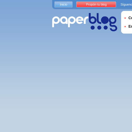
Inicio
Propón tu blog
Sígueno
Cu
E