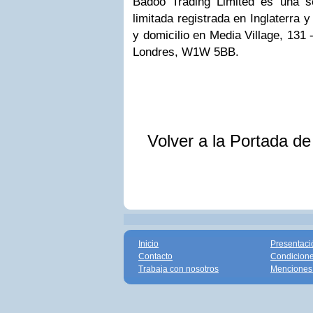
Badoo Trading Limited es una s
limitada registrada en Inglaterra 
y domicilio en Media Village, 131 -
Londres, W1W 5BB.
Volver a la Portada d
Inicio
Presentaci
Contacto
Condicione
Trabaja con nosotros
Menciones 