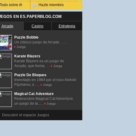
Todo sobre él
Hazte miembro
UEGOS EN ES.PAPERBLOG.COM
Arcade
Casino
Estrategia
Puzzle Bobble
Un clásico juego de Arcade. ......
Juega
Karate Blazers
Karate Blazers es un juego de
Arcade, que forma......
Juega
Puzzle De Bloques
Inventado en 1984 por el ruso Alekséi
Pázhitnov, e......
Juega
Magical Cat Adventure
Redescubre Magical Cat Adventure,
un juego de la......
Juega
Descubrir el espacio Juegos