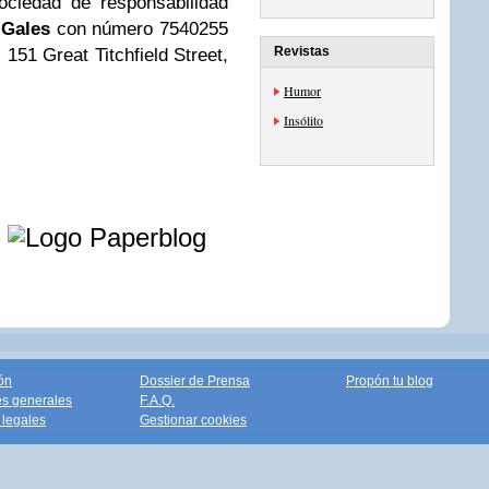
ociedad de responsabilidad
y
Gales
con número 7540255
Revistas
 151 Great Titchfield Street,
Humor
Insólito
e
ón
Dossier de Prensa
Propón tu blog
s generales
F.A.Q.
legales
Gestionar cookies