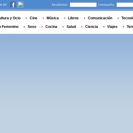
s en
Seudónimo
Contraseña
ltura y Ocio
Cine
Música
Libros
Comunicación
Tecnol
n Femenino
Sexo
Cocina
Salud
Ciencia
Viajes
Ten