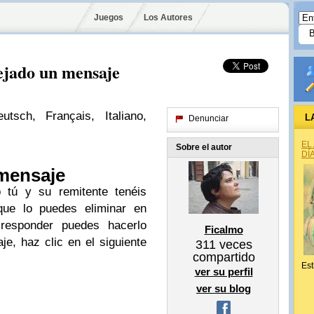
Juegos
Los Autores
dejado un mensaje
tsch, Français, Italiano,
L
Denunciar
EL
Sobre el autor
DÍ
 mensaje
 tú y su remitente tenéis
ue lo puedes eliminar en
 responder puedes hacerlo
Ficalmo
je, haz clic en el siguiente
311
veces
compartido
Est
ver su perfil
ver su blog