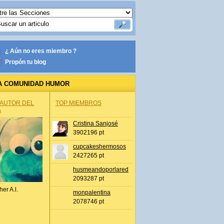
¿ Aún no eres miembro ?
Propón tu blog
A COMUNIDAD HUMOR
 AUTOR DEL
TOP MIEMBROS
A
Cristina Sanjosé
3902196 pt
cupcakeshermosos
2427265 pt
husmeandoporlared
2093287 pt
her A.l.
monpalentina
2078746 pt