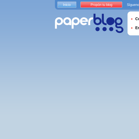
Inicio
Propón tu blog
Sígueno
Cu
E