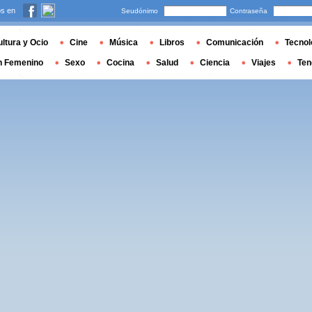
s en
Seudónimo
Contraseña
ltura y Ocio
Cine
Música
Libros
Comunicación
Tecnol
n Femenino
Sexo
Cocina
Salud
Ciencia
Viajes
Ten