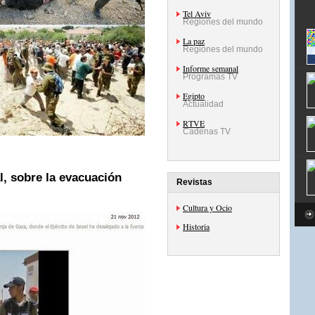
Tel Aviv
Regiones del mundo
La paz
Regiones del mundo
Informe semanal
Programas TV
Egipto
Actualidad
RTVE
Cadenas TV
, sobre la evacuación
Revistas
Cultura y Ocio
Historia