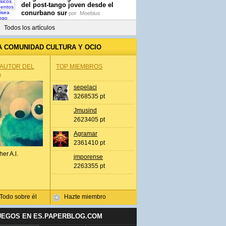
del post-tango joven desde el
conurbano sur
por
Moebius
Todos los artículos
A COMUNIDAD CULTURA Y OCIO
 AUTOR DEL
TOP MIEMBROS
A
sepelaci
3268535 pt
Jmusind
2623405 pt
Agramar
2361410 pt
her A.l.
jmporense
2263355 pt
Todo sobre él
Hazte miembro
UEGOS EN ES.PAPERBLOG.COM