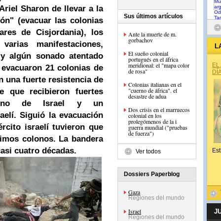
riel Sharon de llevar a la
Sus últimos artículos
ón" (evacuar las colonias
res de Cisjordania), los
Ante la muerte de m.
gorbachov
varias manifestaciones,
L
El sueño colonial
 y algún sonado atentado
portugués en el áfrica
meridional: el "mapa color
EL
e evacuaron 21 colonias de
de rosa"
DÍ
 una fuerte resistencia de
Colonias italianas en el
"cuerno de áfrica". el
e que recibieron fuertes
desastre de adua
ierno de
Israel
y un
Dos crisis en el marruecos
aelí. Siguió la evacuación
colonial en los
prolegómenos de la i
rcito israelí tuvieron que
guerra mundial ("pruebas
de fuerza")
ltimos colonos. La bandera
casi cuatro décadas.
Est
Ver todos
Dossiers Paperblog
Gaza
Regiones del mundo
Israel
J
Regiones del mundo