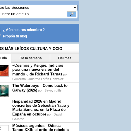
¿ Aún no eres miembro ?
Propón tu blog
OS MÁS LEÍDOS CULTURA Y OCIO
l día
De la semana
Del mes
«Cosmos y Psique. Indicios
para una nueva visión del
mundo», de Richard Tarnas
por
Guillermo Guillermo Lorén González
The Waterboys - Come back to
Galway (2026)
por
Savoytruffle
Hispanidad 2026 en Madrid:
conciertos de Sebastián Yatra y
Marta Sánchez en la Plaza de
España en octubre
por
David
Gallardo
Músicos argentos - Odisea
Tango XXII: el grito de rebeldía