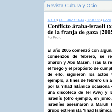
Revista Cultura y Ocio
INICIO
›
CULTURA Y OCIO
›
HISTORIA
›
GAZA
Conflicto áraba-israelí (xx
de la franja de gaza (200
Por
Pedro
El año 2005 comenzó con algun
comienzos de febrero, se r
Sharon y Abu Mazen. Tras la re
el fuego y el propósito de cumpl
de ello, siguieron los actos 
ejemplo, a fines de febrero un a
por la Yihad Islámica ocasiona
una discoteca de Tel Aviv) y l
israelís (otro ejemplo, en junio
israelíes asesinaron a Maruh K
grupo extremista Yihad Islámica