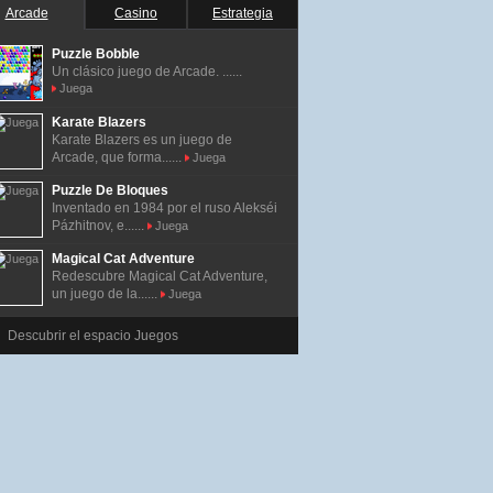
Arcade
Casino
Estrategia
Puzzle Bobble
Un clásico juego de Arcade. ......
Juega
Karate Blazers
Karate Blazers es un juego de
Arcade, que forma......
Juega
Puzzle De Bloques
Inventado en 1984 por el ruso Alekséi
Pázhitnov, e......
Juega
Magical Cat Adventure
Redescubre Magical Cat Adventure,
un juego de la......
Juega
Descubrir el espacio Juegos