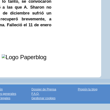
r lo tanto, se convocaron
6 a las que A. Sharon no
 de diciembre sufrió un
 recuperó brevemente, a
a. Falleció el 11 de enero
e
ón
Dossier de Prensa
Propón tu blog
s generales
F.A.Q.
legales
Gestionar cookies