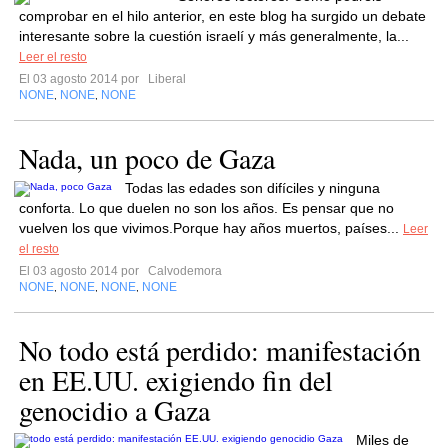
comprobar en el hilo anterior, en este blog ha surgido un debate
interesante sobre la cuestión israelí y más generalmente, la...
Leer el resto
El 03 agosto 2014 por
Liberal
NONE
NONE
NONE
,
,
Nada, un poco de Gaza
Todas las edades son difíciles y ninguna
conforta. Lo que duelen no son los años. Es pensar que no
vuelven los que vivimos.Porque hay años muertos, países...
Leer
el resto
El 03 agosto 2014 por
Calvodemora
NONE
NONE
NONE
NONE
,
,
,
No todo está perdido: manifestación
en EE.UU. exigiendo fin del
genocidio a Gaza
Miles de