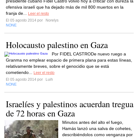
presidente cubano Fidel Castro volvió hoy a criticar con dureza la
ofensiva israelí que ha dejado más de mil 800 muertos en la
franja de...
Leer el resto
El 05 agosto 2014 por
Norelys
NONE
Holocausto palestino en Gaza
Por FIDEL CASTRODe nuevo ruego a
Granma no emplear espacio de primera plana para estas líneas,
relativamente breves, sobre el genocidio que se está
cometiendo...
Leer el resto
El 05 agosto 2014 por
Luih
NONE
Israelíes y palestinos acuerdan tregua
de 72 horas en Gaza
Minutos antes del alto el fuego,
Hamás lanzó una salva de cohetes,
describiéndolos como venganza por