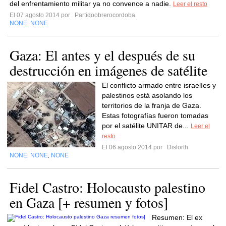
del enfrentamiento militar ya no convence a nadie.
Leer el resto
El 07 agosto 2014 por
Partidoobrerocordoba
NONE
NONE
,
Gaza: El antes y el después de su
destrucción en imágenes de satélite
El conflicto armado entre israelíes y
palestinos está asolando los
territorios de la franja de Gaza.
Estas fotografías fueron tomadas
por el satélite UNITAR de...
Leer el
resto
El 06 agosto 2014 por
Dislorth
NONE
NONE
NONE
,
,
Fidel Castro: Holocausto palestino
en Gaza [+ resumen y fotos]
Resumen: El ex