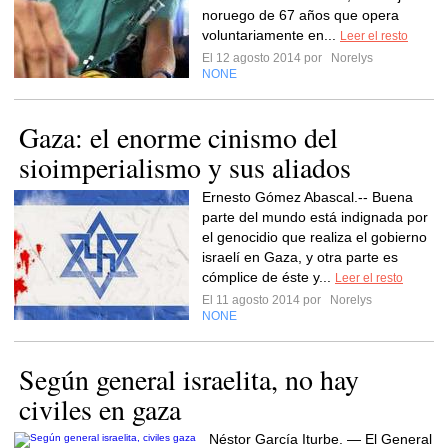
noruego de 67 años que opera
voluntariamente en...
Leer el resto
El 12 agosto 2014 por
Norelys
NONE
Gaza: el enorme cinismo del
sioimperialismo y sus aliados
Ernesto Gómez Abascal.-- Buena
parte del mundo está indignada por
el genocidio que realiza el gobierno
israelí en Gaza, y otra parte es
cómplice de éste y...
Leer el resto
El 11 agosto 2014 por
Norelys
NONE
Según general israelita, no hay
civiles en gaza
Néstor García Iturbe. — El General