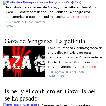
Netanyhahu, el carnicero de Gaza, y Ros-Lethinen Jean-Guy
Allard. – Confirmado: Ileana Ros-Lehtinen, la congresista
norteamericana que tanto quiere castigar a...
Leer el resto
El 05 agosto 2014 por
Norelys
NONE
Gaza de Venganza. La película
FakeArt: Reseña cinematográfica de
una película inexistente para
denunciar una situación existente: el
Gueto de Gaza. Utiliza elementos
de V de Vendetta y...
Leer el resto
El 05 agosto 2014 por
Icaro
NONE
NONE
,
Israel y el conflicto en Gaza: Israel
se ha pasado
Señores lectores: Como podréis