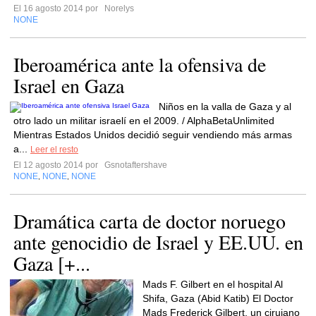
El 16 agosto 2014 por
Norelys
NONE
Iberoamérica ante la ofensiva de
Israel en Gaza
Niños en la valla de Gaza y al
otro lado un militar israelí en el 2009. / AlphaBetaUnlimited
Mientras Estados Unidos decidió seguir vendiendo más armas
a...
Leer el resto
El 12 agosto 2014 por
Gsnotaftershave
NONE
NONE
NONE
,
,
Dramática carta de doctor noruego
ante genocidio de Israel y EE.UU. en
Gaza [+...
Mads F. Gilbert en el hospital Al
Shifa, Gaza (Abid Katib) El Doctor
Mads Frederick Gilbert, un cirujano