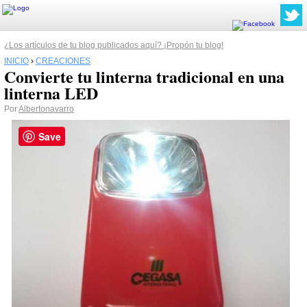
¿Los artículos de tu blog publicados aquí? ¡Propón tu blog!
INICIO
›
CREACIONES
Convierte tu linterna tradicional en una
linterna LED
Por
Albertonavarro
Save