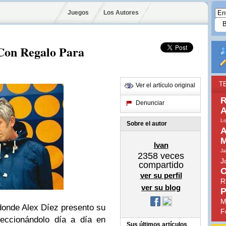
Juegos
Los Autores
on Regalo Para
T
Ver el artículo original
R
Denunciar
A
Lo
Sobre el autor
A
M
Ivan
Ja
2358
veces
J
compartido
O
ver su perfil
R
ver su blog
P
M
 donde
Alex
Díez
presento su
F
seccionándolo
día
a
día
en
Sus últimos artículos