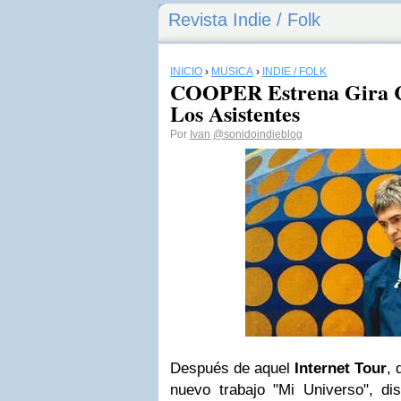
Revista Indie / Folk
INICIO
›
MÚSICA
›
INDIE / FOLK
COOPER Estrena Gira C
Los Asistentes
Por
Ivan
@sonidoindieblog
Después
de aquel
Internet
Tour
,
nuevo trabajo "Mi Universo",
di