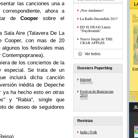
esentar las canciones una a
L
¡Nos mudamos!
correspondiente, ahora a
EL
utar de
Cooper
sobre el
La Radio Encendida 2017
DÍ
ED IS DEAD Lanza
"Daydreamin"
a Sala Aire (
Talavera
De La
Nuevo Single de THE
e
Cooper
, con mas de 20
CRAB APPLES
 algunos los festivales mas
Ver todos
y
Contempopranea
).
iera de los conciertos de la
Dossiers Paperblog
 especial. Se trata de un
Est
 que
incluirá
dicha
canción
Internet
Internet
 versión
inédita
de
Depeche
Festival de Benicàssim
r
ya ha hecho esto en otras
2010
Ocio
s" y "Rabia", single que
eto de deseo de seguidores
J
Revistas
Indie / Folk
Reina)