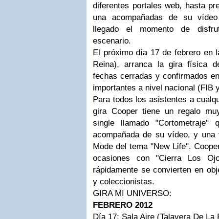
diferentes portales
web
, hasta pr
una acompañadas de su
vídeo
llegado el momento de disfr
escenario.
El
próximo
día
17 de febrero en l
Reina), arranca la gira
física
d
fechas cerradas y confirmados en
importantes a nivel nacional (
FIB
Para todos los asistentes a cualqu
gira
Cooper
tiene un regalo muy
single llamado "Cortometraje"
acompañada de su
vídeo
, y una
Mode
del tema "
New
Life
".
Coope
ocasiones con "Cierra Los Ojo
rápidamente
se convierten en obj
y coleccionistas.
GIRA MI UNIVERSO:
FEBRERO 2012
Día 17: Sala Aire (
Talavera
De La 