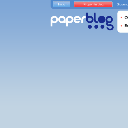
Inicio
Propón tu blog
Sígueno
Cu
E