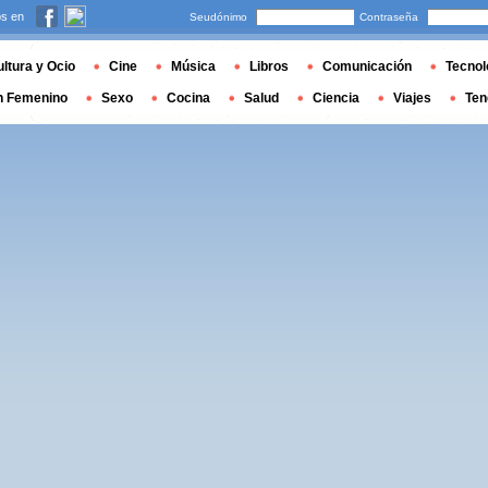
s en
Seudónimo
Contraseña
ltura y Ocio
Cine
Música
Libros
Comunicación
Tecnol
n Femenino
Sexo
Cocina
Salud
Ciencia
Viajes
Ten