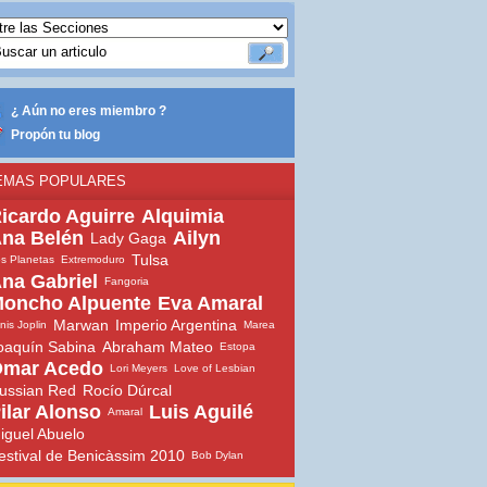
¿ Aún no eres miembro ?
Propón tu blog
EMAS POPULARES
icardo Aguirre
Alquimia
na Belén
Ailyn
Lady Gaga
Tulsa
s Planetas
Extremoduro
na Gabriel
Fangoria
oncho Alpuente
Eva Amaral
Marwan
Imperio Argentina
nis Joplin
Marea
oaquín Sabina
Abraham Mateo
Estopa
mar Acedo
Lori Meyers
Love of Lesbian
ussian Red
Rocío Dúrcal
ilar Alonso
Luis Aguilé
Amaral
iguel Abuelo
estival de Benicàssim 2010
Bob Dylan