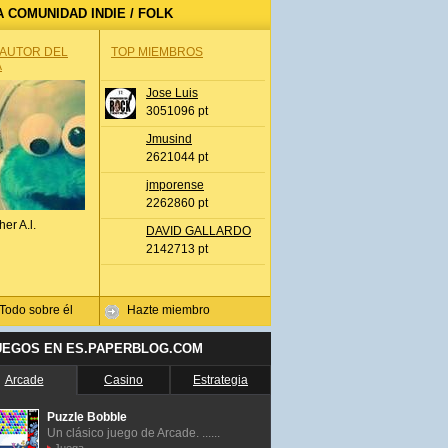
A COMUNIDAD INDIE / FOLK
 AUTOR DEL
TOP MIEMBROS
A
Jose Luis
3051096 pt
Jmusind
2621044 pt
jmporense
2262860 pt
her A.l.
DAVID GALLARDO
2142713 pt
Todo sobre él
Hazte miembro
UEGOS EN ES.PAPERBLOG.COM
Arcade
Casino
Estrategia
Puzzle Bobble
Un clásico juego de Arcade. ......