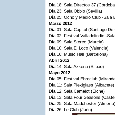
Día 18: Sala Directos 37 (Córdoba
Día 23: Sala
Obbio
(
Sevilla
)
Día 25: Ocho y Medio Club -Sala
Marzo 2012
Día 01: Sala
Capitol
(Santiago De
Día 02: Festival
Valladolindie
-Sal
Día 09: Sala
Stereo
(Murcia)
Día 10: Sala El Loco (Valencia)
Día 16:
Music
Hall
(Barcelona)
Abril 2012
Día 14: Sala
Azkena
(Bilbao)
Mayo 2012
Día 05: Festival
Ebroclub
(Mirand
Día 11: Sala
Plexiglass
(
Albacete
)
Día 12: Sala
Camelot
(Elche)
Día 13: Sala
Four
Seasons
(
Caste
Día 25: Sala
Madchester
(
Almería
Día 26: Le Club (Jaén)