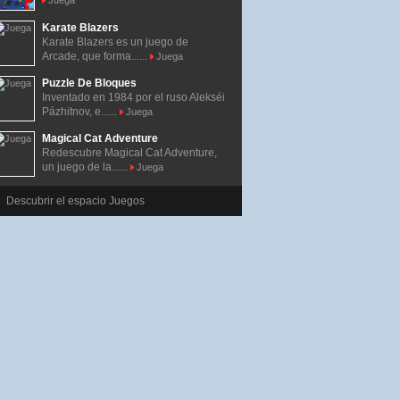
Juega
Karate Blazers
Karate Blazers es un juego de
Arcade, que forma......
Juega
Puzzle De Bloques
Inventado en 1984 por el ruso Alekséi
Pázhitnov, e......
Juega
Magical Cat Adventure
Redescubre Magical Cat Adventure,
un juego de la......
Juega
Descubrir el espacio Juegos