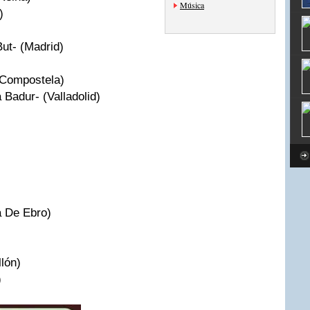
Música
)
But
- (Madrid)
 Compostela)
a
Badur
- (
Valladolid
)
a De
Ebro
)
llón
)
)