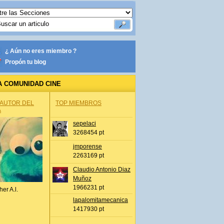
¿ Aún no eres miembro ?
Propón tu blog
A COMUNIDAD CINE
 AUTOR DEL
TOP MIEMBROS
A
sepelaci
3268454 pt
jmporense
2263169 pt
Claudio Antonio Diaz
Muñoz
1966231 pt
her A.l.
lapalomitamecanica
1417930 pt