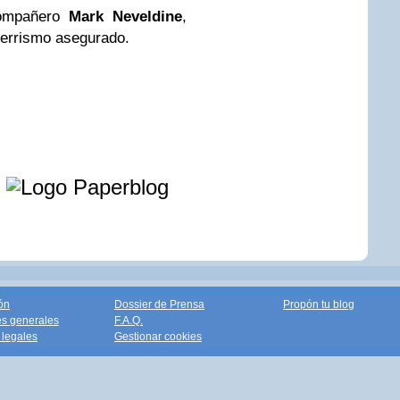
compañero
Mark Neveldine
,
rrismo asegurado.
e
ón
Dossier de Prensa
Propón tu blog
s generales
F.A.Q.
legales
Gestionar cookies