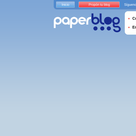
Inicio
Propón tu blog
Sígueno
Cu
E