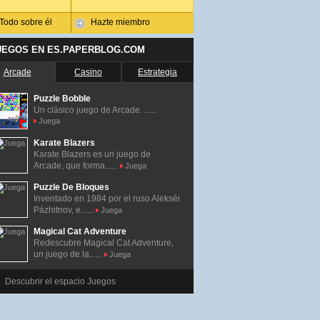
Todo sobre él
Hazte miembro
UEGOS EN ES.PAPERBLOG.COM
Arcade
Casino
Estrategia
Puzzle Bobble
Un clásico juego de Arcade. ......
Juega
Karate Blazers
Karate Blazers es un juego de
Arcade, que forma......
Juega
Puzzle De Bloques
Inventado en 1984 por el ruso Alekséi
Pázhitnov, e......
Juega
Magical Cat Adventure
Redescubre Magical Cat Adventure,
un juego de la......
Juega
Descubrir el espacio Juegos