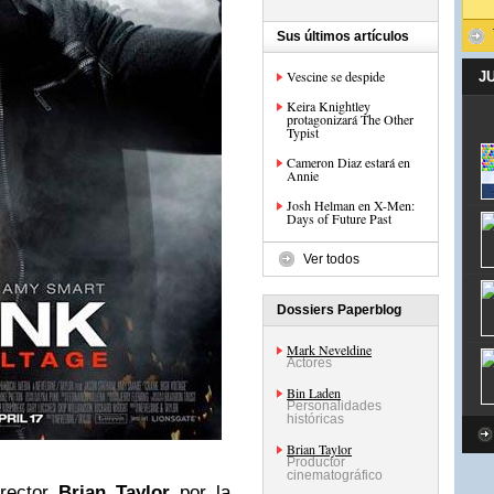
Sus últimos artículos
Vescine se despide
J
Keira Knightley
protagonizará The Other
Typist
Cameron Diaz estará en
Annie
Josh Helman en X-Men:
Days of Future Past
Ver todos
Dossiers Paperblog
Mark Neveldine
Actores
Bin Laden
Personalidades
históricas
Brian Taylor
Productor
cinematográfico
irector
Brian Taylor
por la