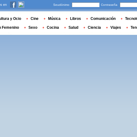
s en
Seudónimo
Contraseña
ltura y Ocio
Cine
Música
Libros
Comunicación
Tecnol
n Femenino
Sexo
Cocina
Salud
Ciencia
Viajes
Ten