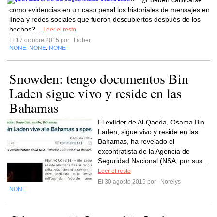
¿Pueden calificarse
como evidencias en un caso penal los historiales de mensajes en
línea y redes sociales que fueron descubiertos después de los
hechos?...
Leer el resto
El 17 octubre 2015 por
Liober
NONE
NONE
NONE
,
,
Snowden: tengo documentos Bin
Laden sigue vivo y reside en las
Bahamas
El exlíder de Al-Qaeda, Osama Bin
Laden, sigue vivo y reside en las
Bahamas, ha revelado el
excontratista de la Agencia de
Seguridad Nacional (NSA, por sus...
Leer el resto
El 30 agosto 2015 por
Norelys
NONE