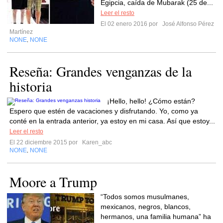
Egipcia, caída de Mubarak (25 de...
Leer el resto
El 02 enero 2016 por
José Alfonso Pérez
Martínez
NONE
NONE
,
Reseña: Grandes venganzas de la
historia
¡Hello, hello! ¿Cómo están?
Espero que estén de vacaciones y disfrutando. Yo, como ya
conté en la entrada anterior, ya estoy en mi casa. Así que estoy...
Leer el resto
El 22 diciembre 2015 por
Karen_abc
NONE
NONE
,
Moore a Trump
“Todos somos musulmanes,
mexicanos, negros, blancos,
hermanos, una familia humana” ha