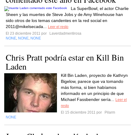
La SuperBowl, el actor Charlie
Sheen y las muertes de Steve Jobs y de Amy Winehouse han
sido otros de los temas candentes en la red social en
2011@mikelsecada...
Leer el resto
El 23 diciembre 2011 por
Laverdadmentirosa
NONE
NONE
NONE
,
,
Chris Pratt podría estar en Kill Bin
Laden
Kill Bin Laden, proyecto de Kathryn
Bigelow, parece que va tomando
más forma, si bien habíamos
informado en un principio de que
Michael Fassbender sería...
Leer el
resto
El 15 diciembre 2011 por
Pilarm
NONE