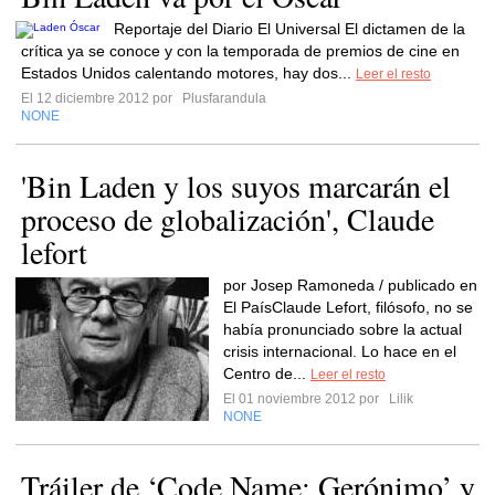
Reportaje del Diario El Universal El dictamen de la
crítica ya se conoce y con la temporada de premios de cine en
Estados Unidos calentando motores, hay dos...
Leer el resto
El 12 diciembre 2012 por
Plusfarandula
NONE
'Bin Laden y los suyos marcarán el
proceso de globalización', Claude
lefort
por Josep Ramoneda / publicado en
El PaísClaude Lefort, filósofo, no se
había pronunciado sobre la actual
crisis internacional. Lo hace en el
Centro de...
Leer el resto
El 01 noviembre 2012 por
Lilik
NONE
Tráiler de ‘Code Name: Gerónimo’ y