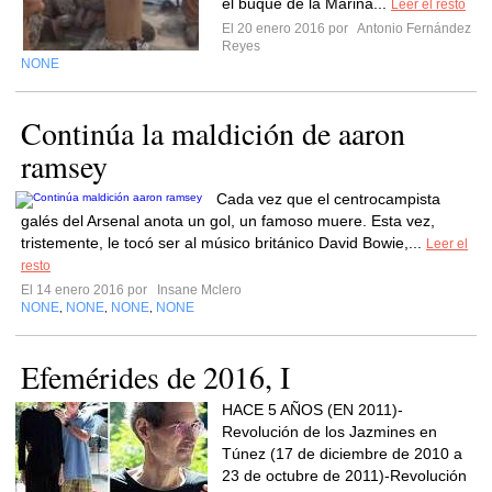
el buque de la Marina...
Leer el resto
El 20 enero 2016 por
Antonio Fernández
Reyes
NONE
Continúa la maldición de aaron
ramsey
Cada vez que el centrocampista
galés del Arsenal anota un gol, un famoso muere. Esta vez,
tristemente, le tocó ser al músico británico David Bowie,...
Leer el
resto
El 14 enero 2016 por
Insane Mclero
NONE
NONE
NONE
NONE
,
,
,
Efemérides de 2016, I
HACE 5 AÑOS (EN 2011)-
Revolución de los Jazmines en
Túnez (17 de diciembre de 2010 a
23 de octubre de 2011)-Revolución