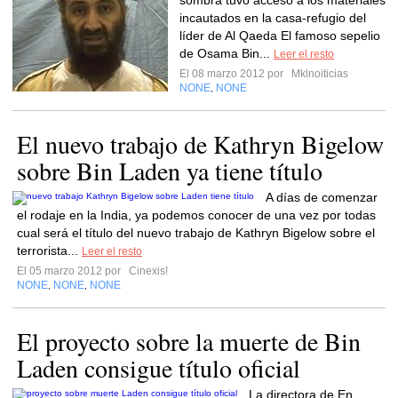
sombra tuvo acceso a los materiales
incautados en la casa-refugio del
líder de Al Qaeda El famoso sepelio
de Osama Bin...
Leer el resto
El 08 marzo 2012 por
Mklnoiticias
NONE
NONE
,
El nuevo trabajo de Kathryn Bigelow
sobre Bin Laden ya tiene título
A días de comenzar
el rodaje en la India, ya podemos conocer de una vez por todas
cual será el título del nuevo trabajo de Kathryn Bigelow sobre el
terrorista...
Leer el resto
El 05 marzo 2012 por
Cinexis!
NONE
NONE
NONE
,
,
El proyecto sobre la muerte de Bin
Laden consigue título oficial
La directora de En