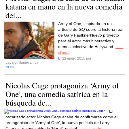
katana en mano en la nueva comedia
del...
Army of One, inspirada en un
artículo de GQ sobre la historia real
de Gary FaulknerNuevo proyecto
para el actor más hiperactivo y
menos selectivo de Hollywood.
Leer
el resto
El 22 enero 2015 por
Lapalomitamecanica
NONE
Nicolas Cage protagoniza ‘Army of
One’, una comedia satírica en la
búsqueda de...
El
oscarizado actor Nicolas Cage acaba de confirmarse como el
protagonista de ‘Army of One’, la nueva película de Larry
Charles, responsable de ‘Borat’, películ...
Leer el resto