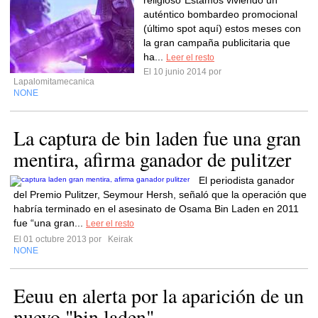
religioso"Estamos viviendo un
auténtico bombardeo promocional
(último spot aquí) estos meses con
la gran campaña publicitaria que
ha...
Leer el resto
El 10 junio 2014 por
Lapalomitamecanica
NONE
La captura de bin laden fue una gran
mentira, afirma ganador de pulitzer
El periodista ganador
del Premio Pulitzer, Seymour Hersh, señaló que la operación que
habría terminado en el asesinato de Osama Bin Laden en 2011
fue “una gran...
Leer el resto
El 01 octubre 2013 por
Keirak
NONE
Eeuu en alerta por la aparición de un
nuevo "bin laden"