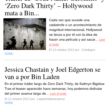
‘Zero Dark Thirty’ – Hollywood
mata a Bin...
Cada vez que sucede una
catástrofe o un acontecimiento de
magnitud internacional, Hollywood
se lanza a por él con la idea de
hacer una película y así sacar...
Leer
el resto
El 13 octubre 2012 por
Cinefagos
NONE
Jessica Chastain y Joel Edgerton se
van a por Bin Laden
En el primer tráiler largo de Zero Dark Thirty, de Kathryn Bigelow
Tras el teaser aparecido hace semanas, hoy podemos disfrutar
del primer avance largo de...
Leer el resto
El 12 octubre 2012 por
Lapalomitamecanica
NONE