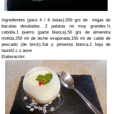
Ingredientes (para 4 / 6 bolas):
200 grs de migas de
bacalao desaladas.
2 patatas no muy grandes.
½
cebolla.
1 puerro (parte blanca).
50 grs de almendra
molida.
250 ml de leche evaporada.
150 ml de caldo de
pescado (de brick).
Sal y pimienta blanca.
1 hoja de
laurel
2 c.s aove
Elaboración: