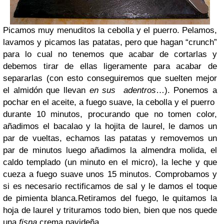
Picamos muy menuditos la cebolla y el puerro. Pelamos,
lavamos y picamos las patatas, pero que hagan “crunch”
para lo cual no tenemos que acabar de cortarlas y
debemos tirar de ellas ligeramente para acabar de
separarlas (con esto conseguiremos que suelten mejor
el almidón que llevan
en
sus adentros
…). Ponemos a
pochar en el aceite, a fuego suave, la cebolla y el puerro
durante 10 minutos, procurando que no tomen color,
añadimos el bacalao y la hojita de laurel, le damos un
par de vueltas, echamos las patatas y removemos un
par de minutos luego añadimos la almendra molida, el
caldo templado (un minuto en el micro), la leche y que
cueza a fuego suave unos 15 minutos.
Comprobamos y
si es necesario rectificamos de sal y le damos el toque
de pimienta blanca.
Retiramos del fuego, le quitamos la
hoja de laurel y trituramos todo bien, bien que nos quede
una
fisna
crema navideña.