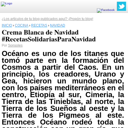
¿Los artículos de tu blog publicados aquí? ¡Propón tu blog!
INICIO
›
COCINA
›
RECETAS
›
NAVIDAD
Crema Blanca de Navidad
#RecetasSolidariasParaNavidad
Por
Sonsoles
Océano es uno de los titanes que
tomó parte en la formación del
Cosmos a partir del Caos. En un
principio, los creadores, Urano y
Gea, hicieron un mundo plano,
con los países mediterráneos en el
centro, Etiopía al sur, Cimeria, la
Tierra de las Tinieblas, al norte, la
Tierra de los Sueños al oeste y la
Tierra de los Pigmeos al este.
Entonces Océano rodeó toda la