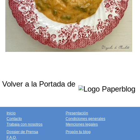
Volver a la Portada de
Inicio
Presentación
Contacto
Condiciones generales
Trabaja con nosotros
Menciones legales
Dossier de Prensa
Propón tu blog
F.A.Q.