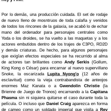
Por lo demás, una producción cuidada. El set de rodaje
de nuevo lleno de mosntruos de toda calaña y venidos
de todos los rincones de la galaxia, se acabó lo de echar
mano del ordenador para personajes centrales como
Yoda o los droides, se ha vuelto a las maquetas y a los
actores embutidos dentro de los trajes de C3PO, RD2D
y demás criaturas. De hecho, para algunos personajes
que exigían efectos especiales se ha recurrido al alma
de actores tan brillantes como
Andy Serkis
(Gollum,
King Kong o César) para encarnar al nuevo supervillano
Snoke, la oscarizada
Lupita Nyong'o
(12 años de
esclavitud) como la vieja contrabandista de anteojos
enormes Maz Kanata o a
Gwendolin Christie
(la
Brienne de Juego de Tronos) encarnando a la
Capitana
Phasma
sin ni siquiera quitarse el caso durante toda la
película. O incluso que
Daniel Craig
aparezca en forma
de cameo como un soldado imperial que vigila a
Rey