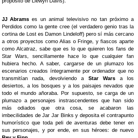
propósito de Llewyn Davis).
JJ Abrams
es un animal televisivo no tan próximo a
Perdidos como la gente cree (el verdadero genio tras la
cortina de Lost es Damon Lindeloff) pero sí más cercano
a otros proyectos como Alias o Fringe, y fiascos aparte
como Alcatraz, sabe que es lo que quieren los fans de
Star Wars, sencillamente hace lo que cualquier fan
hubiera hecho. A saber, cargarse de un plumazo los
escenarios creados íntegramente por ordenador que no
transmitían nada, devolviendo a
Star Wars
a los
desiertos, a los bosques y a los paisajes nevados que
todo el mundo añoraba. Por supuesto, se carga de un
plumazo a personajes instrascendentes que han sido
más odiados que otra cosa, se acabaron las
imbecilidades de Jar Jar Binks y deposita el contrapunto
humorístico que toda peli de aventuras debe tener en
sus personajes, y por ende, en sus héroes: de nuevo
Rey y Finn
.