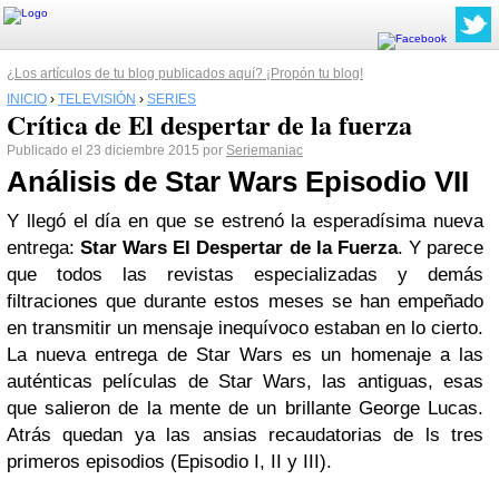
¿Los artículos de tu blog publicados aquí? ¡Propón tu blog!
INICIO
›
TELEVISIÓN
›
SERIES
Crítica de El despertar de la fuerza
Publicado el 23 diciembre 2015 por
Seriemaniac
Análisis de Star Wars Episodio VII
Y llegó el día en que se estrenó la esperadísima nueva
entrega:
Star Wars El Despertar de la Fuerza
. Y parece
que todos las revistas especializadas y demás
filtraciones que durante estos meses se han empeñado
en transmitir un mensaje inequívoco estaban en lo cierto.
La nueva entrega de Star Wars es un homenaje a las
auténticas películas de Star Wars, las antiguas, esas
que salieron de la mente de un brillante George Lucas.
Atrás quedan ya las ansias recaudatorias de ls tres
primeros episodios (Episodio I, II y III).