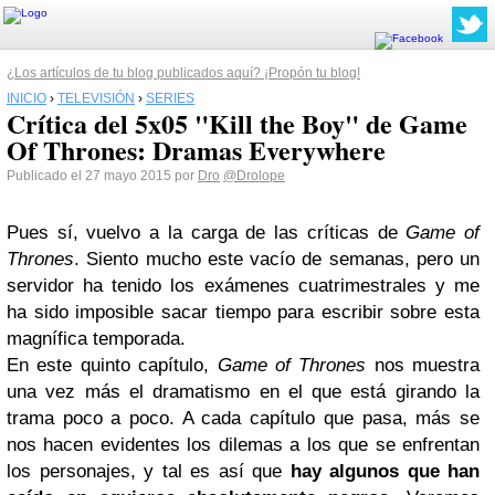
¿Los artículos de tu blog publicados aquí? ¡Propón tu blog!
INICIO
›
TELEVISIÓN
›
SERIES
Crítica del 5x05 "Kill the Boy" de Game
Of Thrones: Dramas Everywhere
Publicado el 27 mayo 2015 por
Dro
@Drolope
Pues sí, vuelvo a la carga de las críticas de
Game of
Thrones
. Siento mucho este vacío de semanas, pero un
servidor ha tenido los exámenes cuatrimestrales y me
ha sido imposible sacar tiempo para escribir sobre esta
magnífica temporada.
En este quinto capítulo,
Game of Thrones
nos muestra
una vez más el dramatismo en el que está girando la
trama poco a poco. A cada capítulo que pasa, más se
nos hacen evidentes los dilemas a los que se enfrentan
los personajes, y tal es así que
hay algunos que han