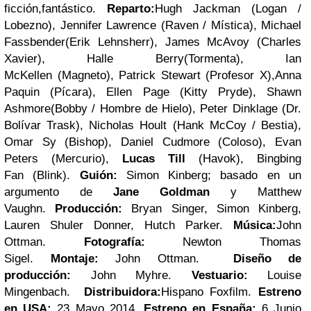
ficción
,
fantástico
.
Reparto:
Hugh Jackman
(Logan /
Lobezno),
Jennifer Lawrence
(Raven / Mística),
Michael
Fassbender
(Erik Lehnsherr),
James McAvoy
(Charles
Xavier),
Halle Berry
(Tormenta),
Ian
McKellen
(Magneto),
Patrick Stewart
(Profesor X),
Anna
Paquin
(Pícara),
Ellen Page
(Kitty Pryde),
Shawn
Ashmore
(Bobby / Hombre de Hielo),
Peter Dinklage
(Dr.
Bolívar Trask),
Nicholas Hoult
(Hank McCoy / Bestia),
Omar Sy (Bishop),
Daniel Cudmore
(Coloso),
Evan
Peters
(Mercurio),
Lucas Till
(Havok),
Bingbing
Fan
(Blink).
Guión:
Simon Kinberg; basado en un
argumento de
Jane Goldman
y Matthew
Vaughn.
Producción:
Bryan Singer, Simon Kinberg,
Lauren Shuler Donner, Hutch Parker.
Música:
John
Ottman
.
Fotografía:
Newton Thomas
Sigel.
Montaje:
John Ottman.
Diseño de
producción:
John Myhre.
Vestuario:
Louise
Mingenbach.
Distribuidora:
Hispano Foxfilm
.
Estreno
en USA:
23 Mayo 2014.
Estreno en España:
6 Junio