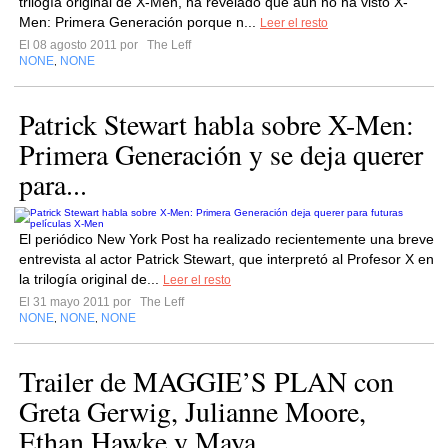
trilogía original de X-Men, ha revelado que aún no ha visto X-
Men: Primera Generación porque n...
Leer el resto
El 08 agosto 2011 por
The Leff
NONE
NONE
,
Patrick Stewart habla sobre X-Men:
Primera Generación y se deja querer
para...
El periódico New York Post ha realizado recientemente una breve
entrevista al actor Patrick Stewart, que interpretó al Profesor X en
la trilogía original de...
Leer el resto
El 31 mayo 2011 por
The Leff
NONE
NONE
NONE
,
,
Trailer de MAGGIE’S PLAN con
Greta Gerwig, Julianne Moore,
Ethan Hawke y Maya...