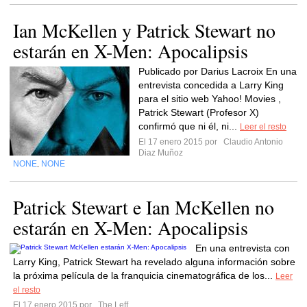
Ian McKellen y Patrick Stewart no
estarán en X-Men: Apocalipsis
Publicado por Darius Lacroix En una
entrevista concedida a Larry King
para el sitio web Yahoo! Movies ,
Patrick Stewart (Profesor X)
confirmó que ni él, ni...
Leer el resto
El 17 enero 2015 por
Claudio Antonio
Diaz Muñoz
NONE
NONE
,
Patrick Stewart e Ian McKellen no
estarán en X-Men: Apocalipsis
En una entrevista con
Larry King, Patrick Stewart ha revelado alguna información sobre
la próxima película de la franquicia cinematográfica de los...
Leer
el resto
El 17 enero 2015 por
The Leff