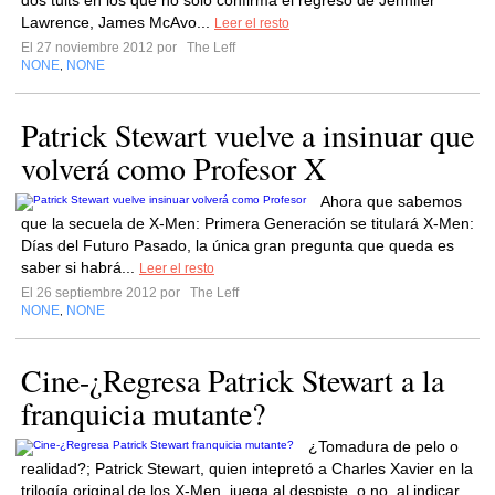
dos tuits en los que no solo confirma el regreso de Jennifer
Lawrence, James McAvo...
Leer el resto
El 27 noviembre 2012 por
The Leff
NONE
NONE
,
Patrick Stewart vuelve a insinuar que
volverá como Profesor X
Ahora que sabemos
que la secuela de X-Men: Primera Generación se titulará X-Men:
Días del Futuro Pasado, la única gran pregunta que queda es
saber si habrá...
Leer el resto
El 26 septiembre 2012 por
The Leff
NONE
NONE
,
Cine-¿Regresa Patrick Stewart a la
franquicia mutante?
¿Tomadura de pelo o
realidad?; Patrick Stewart, quien intepretó a Charles Xavier en la
trilogía original de los X-Men, juega al despiste, o no, al indicar