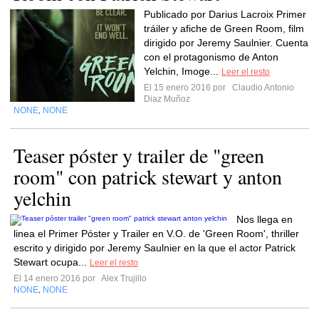
Publicado por Darius Lacroix Primer
tráiler y afiche de Green Room, film
dirigido por Jeremy Saulnier. Cuenta
con el protagonismo de Anton
Yelchin, Imoge...
Leer el resto
El 15 enero 2016 por
Claudio Antonio
Diaz Muñoz
NONE
NONE
,
Teaser póster y trailer de "green
room" con patrick stewart y anton
yelchin
Nos llega en
linea el Primer Póster y Trailer en V.O. de 'Green Room', thriller
escrito y dirigido por Jeremy Saulnier en la que el actor Patrick
Stewart ocupa...
Leer el resto
El 14 enero 2016 por
Alex Trujillo
NONE
NONE
,