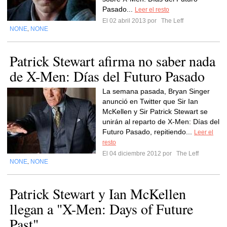
Pasado...
Leer el resto
El 02 abril 2013 por
The Leff
NONE
NONE
,
Patrick Stewart afirma no saber nada
de X-Men: Días del Futuro Pasado
La semana pasada, Bryan Singer
anunció en Twitter que Sir Ian
McKellen y Sir Patrick Stewart se
unirán al reparto de X-Men: Días del
Futuro Pasado, repitiendo...
Leer el
resto
El 04 diciembre 2012 por
The Leff
NONE
NONE
,
Patrick Stewart y Ian McKellen
llegan a "X-Men: Days of Future
Past"