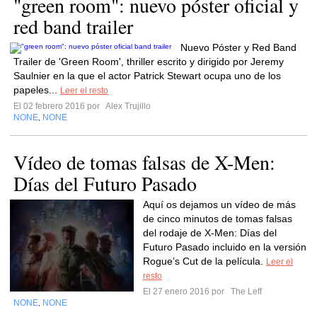
"green room": nuevo póster oficial y
red band trailer
Nuevo Póster y Red Band
Trailer de 'Green Room', thriller escrito y dirigido por Jeremy
Saulnier en la que el actor Patrick Stewart ocupa uno de los
papeles...
Leer el resto
El 02 febrero 2016 por
Alex Trujillo
NONE
NONE
,
Vídeo de tomas falsas de X-Men:
Días del Futuro Pasado
Aquí os dejamos un vídeo de más
de cinco minutos de tomas falsas
del rodaje de X-Men: Días del
Futuro Pasado incluido en la versión
Rogue’s Cut de la película.
Leer el
resto
El 27 enero 2016 por
The Leff
NONE
NONE
,