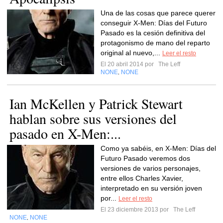
Una de las cosas que parece querer
conseguir X-Men: Días del Futuro
Pasado es la cesión definitiva del
protagonismo de mano del reparto
original al nuevo,...
Leer el resto
El 20 abril 2014 por
The Leff
NONE
NONE
,
Ian McKellen y Patrick Stewart
hablan sobre sus versiones del
pasado en X-Men:...
Como ya sabéis, en X-Men: Días del
Futuro Pasado veremos dos
versiones de varios personajes,
entre ellos Charles Xavier,
interpretado en su versión joven
por...
Leer el resto
El 23 diciembre 2013 por
The Leff
NONE
NONE
,