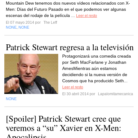
Mountain Dew tenemos dos nuevos vídeos relacionados con X-
Men: Días del Futuro Pasado en el que podemos ver algunas
escenas del rodaje de la película ...
Leer el resto
El 07 mayo 2014 por
The Leff
NONE
NONE
,
Patrick Stewart regresa a la televisión
Protagonizará una comedia creada
por Seth MacFarlane y Jonathan
AmesMientras aún estamos
decidiendo si la nueva versión de
Cosmos que ha producido Seth...
Leer el resto
El 30 abril 2014 por
Lapalomitamecanica
NONE
[Spoiler] Patrick Stewart cree que
veremos a “su” Xavier en X-Men:
Apocalipsis