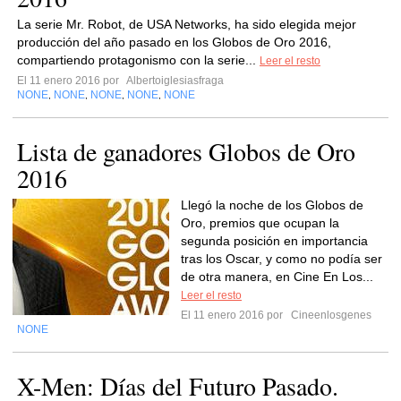
La serie Mr. Robot, de USA Networks, ha sido elegida mejor
producción del año pasado en los Globos de Oro 2016,
compartiendo protagonismo con la serie...
Leer el resto
El 11 enero 2016 por
Albertoiglesiasfraga
NONE
NONE
NONE
NONE
NONE
,
,
,
,
Lista de ganadores Globos de Oro
2016
Llegó la noche de los Globos de
Oro, premios que ocupan la
segunda posición en importancia
tras los Oscar, y como no podía ser
de otra manera, en Cine En Los...
Leer el resto
El 11 enero 2016 por
Cineenlosgenes
NONE
X-Men: Días del Futuro Pasado.