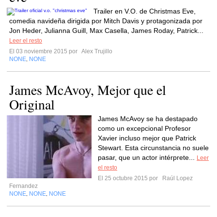
Trailer en V.O. de Christmas Eve,
comedia navideña dirigida por Mitch Davis y protagonizada por
Jon Heder, Julianna Guill, Max Casella, James Roday, Patrick...
Leer el resto
El 03 noviembre 2015 por
Alex Trujillo
NONE
NONE
,
James McAvoy, Mejor que el
Original
James McAvoy se ha destapado
como un excepcional Profesor
Xavier incluso mejor que Patrick
Stewart. Esta circunstancia no suele
pasar, que un actor intérprete...
Leer
el resto
El 25 octubre 2015 por
Raúl Lopez
Fernandez
NONE
NONE
NONE
,
,