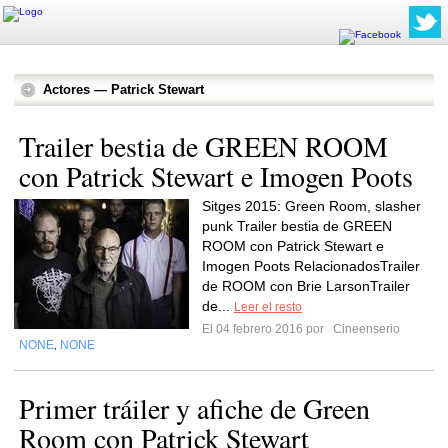
Actores — Patrick Stewart
Trailer bestia de GREEN ROOM
con Patrick Stewart e Imogen Poots
Sitges 2015: Green Room, slasher
punk Trailer bestia de GREEN
ROOM con Patrick Stewart e
Imogen Poots RelacionadosTrailer
de ROOM con Brie LarsonTrailer
de...
Leer el resto
El 04 febrero 2016 por
Cineenserio
NONE
NONE
,
Primer tráiler y afiche de Green
Room con Patrick Stewart