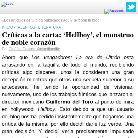
¿Los artículos de tu blog publicados aquí? ¡Propón tu blog!
INICIO
›
TALENTOS
›
LITERATURA
Críticas a la carta: ‘Hellboy’, el monstruo
de noble corazón
Por
Cinéfilo Criticón
@cinefilocritic
Ahora que
Los vengadores: La era de
Ultrón
esta
arrasando en la taquilla de todo el mundo, recibiendo
críticas algo dispares, unos la consideran una gran
decepción mientras que otros una secuela superior a su
antecesora, he tenido la oportunidad de visionar,
nuevamente, uno de los trabajos fílmicos que lanzaron al
director mexicano
Guillermo del Toro
al punto de mira
en
hollywood
:
Hellboy
. Esto debido a que un usuario
del
blog
nos ha
pedido
insistentemente que hagamos una
crítica de la misma, por ello decidí darle luz verde. Una
gran decisión. Y
decidí
verla precisamente impulsado