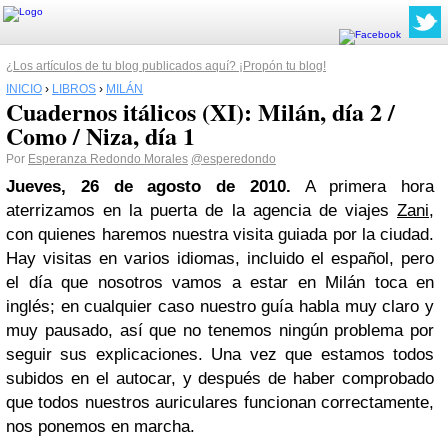
¿Los artículos de tu blog publicados aquí? ¡Propón tu blog!
INICIO
›
LIBROS
›
MILÁN
Cuadernos itálicos (XI): Milán, día 2 /
Como / Niza, día 1
Por
Esperanza Redondo Morales
@esperedondo
Jueves, 26 de agosto de 2010.
A primera hora
aterrizamos en la puerta de la agencia de viajes
Zani
,
con quienes haremos nuestra visita guiada por la ciudad.
Hay visitas en varios idiomas, incluido el español, pero
el día que nosotros vamos a estar en Milán toca en
inglés; en cualquier caso nuestro guía habla muy claro y
muy pausado, así que no tenemos ningún problema por
seguir sus explicaciones. Una vez que estamos todos
subidos en el autocar, y después de haber comprobado
que todos nuestros auriculares funcionan correctamente,
nos ponemos en marcha.