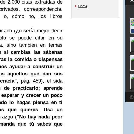
J
e 2.000 citas extraídas de
Libros
ivados, correspondencia,
s o, cómo no, los libros
icano (¿o sería mejor decir
solo se puede citar en su
sta, sino también en temas
o si cambias las sábanas
ras la comida o dispensas
os ayudar a construir un
dos aquellos que dan sus
cracia",
pág. 459), el sida
 de practicarlo; aprende
 esperar y crecer un poco
do lo hagas piensa en ti
s que quieres. Usa un
erazgo (
"No hay nada peor
emanda que tú sabes que