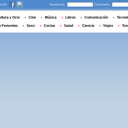
s en
Seudónimo
Contraseña
ltura y Ocio
Cine
Música
Libros
Comunicación
Tecnol
n Femenino
Sexo
Cocina
Salud
Ciencia
Viajes
Ten