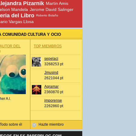
lejandra Pizarnik
Martin Amis
elson Mandela
Jerome David Salinger
eria del Libro
Roberto Bolaño
ario Vargas Llosa
A COMUNIDAD CULTURA Y OCIO
 AUTOR DEL
TOP MIEMBROS
A
sepelaci
3268253 pt
Jmusind
2621044 pt
Agramar
2360870 pt
her A.l.
jmporense
2262860 pt
Todo sobre él
Hazte miembro