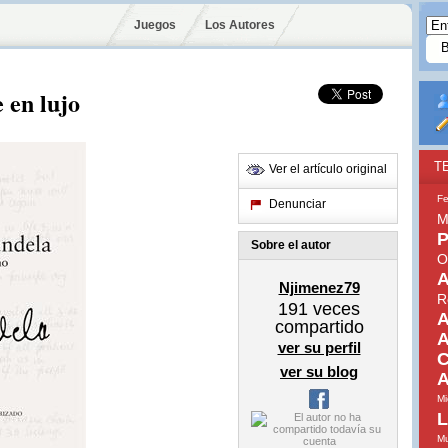
Juegos
Los Autores
 en lujo
T
Ver el artículo original
Fe
Denunciar
M
P
Sobre el autor
O
A
Njimenez79
R
191
veces
A
compartido
A
ver su perfil
C
ver su blog
A
Mi
L
Mu