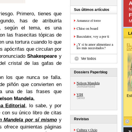
A
N
Sus últimos artículos
iesgo. Primero, tienes que
F
gundo, has de atribuirla
Amanece el toreo
M
o, según el tema, es una
Chloe on board
L
n las frasecitas tópicas de
Basculator, voy a por ti
en una tortura cuando lo que
¿Y si tu amor alimentase a
EL
los más necesitados?
s apócrifas que circulan por
DÍ
 pronunciado
Shakespeare
y
Ver todos
del cristal de las gafas de
Dossiers Paperblog
n los que nunca se falla.
Nelson Mandela
de piñón que convierten en
Solidaridad
ada una de las frases que
VIH
Est
elson Mandela
.
Sexo
a Editorial
, lo sabe, y por
 con su único libro de citas
n Mandela por sí mismo
y
Revistas
s ofrece quinientas páginas
Cultura y Ocio