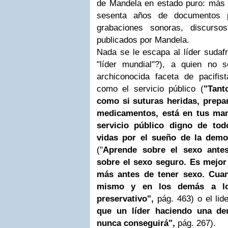
de Mandela en estado puro: más d
sesenta años de documentos pr
grabaciones sonoras, discurso
publicados por Mandela.
Nada se le escapa al líder sudafr
"líder mundial"?), a quien no 
archiconocida faceta de pacifi
como el servicio público (
"Tant
como si suturas heridas, prepa
medicamentos, está en tus man
servicio público digno de to
vidas por el sueño de la demo
("
Aprende sobre el sexo antes
sobre el sexo seguro. Es mejor
más antes de tener sexo. Cuan
mismo y en los demás a lo
preservativo",
pág. 463) o el lid
que un líder haciendo una d
nunca conseguirá",
pág. 267).