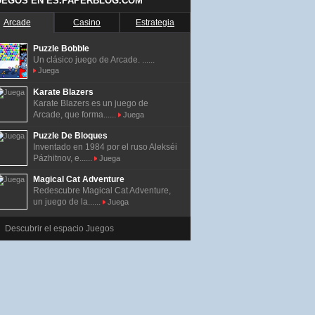
UEGOS EN ES.PAPERBLOG.COM
Arcade
Casino
Estrategia
Puzzle Bobble
Un clásico juego de Arcade. ......
Juega
Karate Blazers
Karate Blazers es un juego de
Arcade, que forma......
Juega
Puzzle De Bloques
Inventado en 1984 por el ruso Alekséi
Pázhitnov, e......
Juega
Magical Cat Adventure
Redescubre Magical Cat Adventure,
un juego de la......
Juega
Descubrir el espacio Juegos