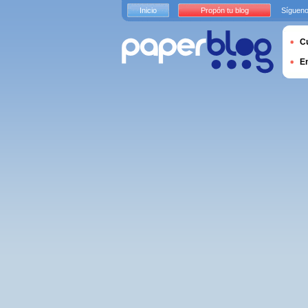
Inicio
Propón tu blog
Sígueno
Cu
E