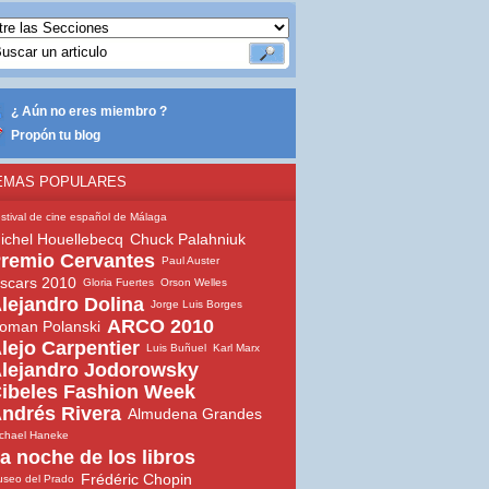
¿ Aún no eres miembro ?
Propón tu blog
EMAS POPULARES
stival de cine español de Málaga
ichel Houellebecq
Chuck Palahniuk
remio Cervantes
Paul Auster
scars 2010
Gloria Fuertes
Orson Welles
lejandro Dolina
Jorge Luis Borges
ARCO 2010
oman Polanski
lejo Carpentier
Luis Buñuel
Karl Marx
lejandro Jodorowsky
ibeles Fashion Week
ndrés Rivera
Almudena Grandes
chael Haneke
a noche de los libros
Frédéric Chopin
seo del Prado