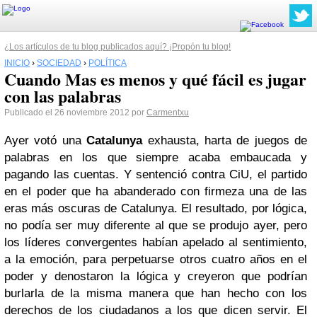
¿Los artículos de tu blog publicados aquí? ¡Propón tu blog!
INICIO
›
SOCIEDAD
›
POLÍTICA
Cuando Mas es menos y qué fácil es jugar
con las palabras
Publicado el 26 noviembre 2012 por
Carmentxu
Ayer votó una
Catalunya
exhausta, harta de juegos de
palabras en los que siempre acaba embaucada y
pagando las cuentas. Y sentenció contra CiU, el partido
en el poder que ha abanderado con firmeza una de las
eras más oscuras de Catalunya. El resultado, por lógica,
no podía ser muy diferente al que se produjo ayer, pero
los líderes convergentes habían apelado al sentimiento,
a la emoción, para perpetuarse otros cuatro años en el
poder y denostaron la lógica y creyeron que podrían
burlarla de la misma manera que han hecho con los
derechos de los ciudadanos a los que dicen servir. El