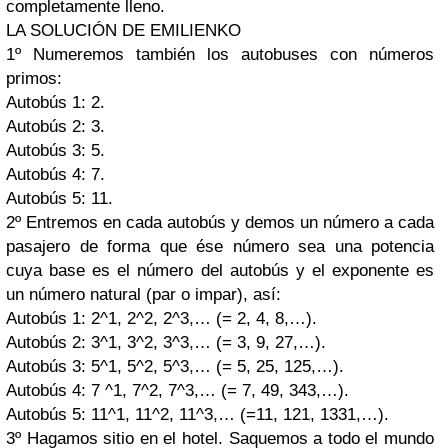
completamente lleno.
LA SOLUCIÓN DE EMILIENKO
1º
Numeremos también los autobuses con números
primos:
Autobús 1: 2.
Autobús 2: 3.
Autobús 3: 5.
Autobús 4: 7.
Autobús 5: 11.
2º
Entremos en cada autobús y demos un número a cada
pasajero de forma que ése número sea una potencia
cuya base es el número del autobús y el exponente es
un número natural (par o impar), así:
Autobús 1: 2^1, 2^2, 2^3,… (= 2, 4, 8,…).
Autobús 2: 3^1, 3^2, 3^3,… (= 3, 9, 27,…).
Autobús 3: 5^1, 5^2, 5^3,… (= 5, 25, 125,…).
Autobús 4: 7 ^1, 7^2, 7^3,… (= 7, 49, 343,…).
Autobús 5: 11^1, 11^2, 11^3,… (=11, 121, 1331,…).
3º
Hagamos sitio en el hotel. Saquemos a todo el mundo