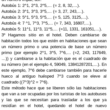
Autobús 1: 2^1, 2^3, 2^5,… (= 2, 8, 32,…).
Autobús 2: 3^1, 3^3, 3^5,… (= 3, 27, 243,…).
Autobús 3: 5^1, 5^3, 5^5,… (= 5, 125, 3125,…).
Autobús 4: 7 ^1, 7^3, 7^5,… (= 7, 343, 16807,…).
Autobús 5: 11^1, 11^3, 11^5,… (=11, 1331, 161051,…).
3º
Hagamos sitio en el hotel. Deben cambiarse de
habitación todos los que estén en habitaciones que sean
un número primo o una potencia de base un número
primo
(por ejemplo 2^1, 3^5, 7^6,… (=2, 243, 117649,
…))
y cambiarse a la habitación que es el cuadrado de
su número
(en el ejemplo 4, 59049, 13841287201,…).
En
este ejemplo, 7^6 debe cambiarse también para hacerle
hueco al antiguo huésped 7^3 cuando se eleve al
cuadrado ((7^3)^2 = 7^6).
Este método hace que se liberen sólo las habitaciones
que van a ser ocupadas por los turistas de los autobuses
y las que se necesitan para trasladar a los que ya
residían en el hotel, quedando el hotel de nuevo