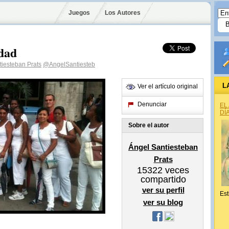
Juegos
Los Autores
dad
tiesteban Prats
@AngelSantiesteb
L
Ver el artículo original
Denunciar
EL
DÍ
Sobre el autor
Ángel Santiesteban
Prats
15322
veces
compartido
ver su perfil
Est
ver su blog