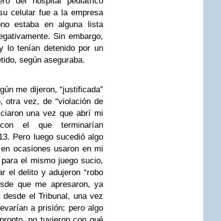
ro del hospital pediátrico
u celular fue a la empresa
no estaba en alguna lista
negativamente. Sin embargo,
y lo tenían detenido por un
tido, según aseguraba.
ún me dijeron, “justificada”
 otra vez, de “violación de
iciaron una vez que abrí mi
con el que terminarían
3. Pero luego sucedió algo
 en ocasiones usaron en mi
 para el mismo juego sucio,
r el delito y adujeron “robo
desde que me apresaron, ya
 desde el Tribunal, una vez
evarían a prisión; pero algo
pronto, no tuvieron con qué