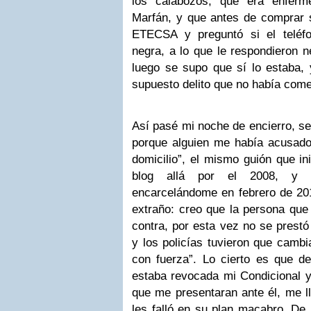
los calabozos, que era enferme
Marfán, y que antes de comprar s
ETECSA y preguntó si el teléfo
negra, a lo que le respondieron 
luego se supo que sí lo estaba, 
supuesto delito que no había come
Así pasé mi noche de encierro, seg
porque alguien me había acusado,
domicilio”, el mismo guión que in
blog allá por el 2008, y 
encarcelándome en febrero de 201
extraño: creo que la persona que
contra, por esta vez no se prestó
y los policías tuvieron que cambia
con fuerza”. Lo cierto es que 
estaba revocada mi Condicional y
que me presentaran ante él, me ll
les falló en su plan macabro. De 