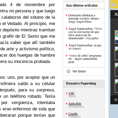
ado 4 de noviembre por
Sus últimos artículos
tra mi persona y que luego
J
Detención arbitraria a
s calabozos del sótano de la
laureado escritor cubano,
Jorge Ángel Pérez.
n el Vedado. Al principio, me
Ángel Santiesteban: “Vivo
e depósito mientras tramitan
con la convicción de que
Dios nunca me ha
n grafiti de El Sexto que me
abandonado” (1ra parte)
cía saber que allí también
Ángel Santiesteban, el que
yo conocí.
e arte y activismo político,
hacer dos huelgas de hambre
“voces de cuba” programa
46 – ángel santiesteban
iera su inocencia probada.
prats
Ver todos
os: uno, por aceptar que un
sfiriera saldo a su celular
Dossiers Paperblog
después, para su sorpresa,
VIH
 un teléfono robado. Tenía
Sexo
 por vergüenza, intentaba
Santa Rita
Religiosos
os eran enfermos de sida que
Gandhi
iberaran porque tenían que
Políticos