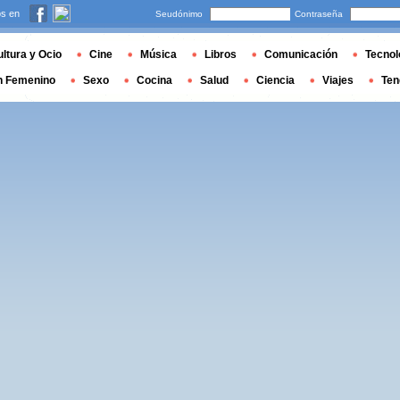
s en
Seudónimo
Contraseña
ltura y Ocio
Cine
Música
Libros
Comunicación
Tecnol
n Femenino
Sexo
Cocina
Salud
Ciencia
Viajes
Ten