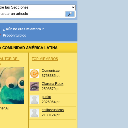
¿ Aún no eres miembro ?
Propón tu blog
A COMUNIDAD AMÉRICA LATINA
 AUTOR DEL
TOP MIEMBROS
A
Comunicae
3758385 pt
Clarena Roux
2598579 pt
pukko
2326964 pt
her A.l.
estilosrusticos
2130124 pt