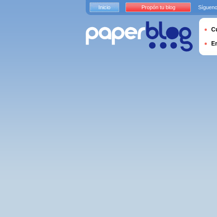
Inicio
Propón tu blog
Sígueno
Cu
E