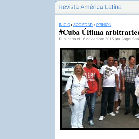
Revista América Latina
INICIO
›
SOCIEDAD
›
OPINIÓN
#Cuba Última arbitrarie
Publicado el 16 noviembre 2015 por
Ángel San