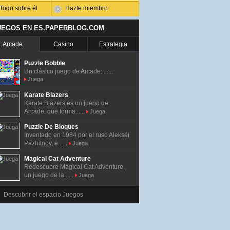
Todo sobre él
Hazte miembro
UEGOS EN ES.PAPERBLOG.COM
Arcade
Casino
Estrategia
Puzzle Bobble
Un clásico juego de Arcade. ......
Juega
Karate Blazers
Karate Blazers es un juego de
Arcade, que forma......
Juega
Puzzle De Bloques
Inventado en 1984 por el ruso Alekséi
Pázhitnov, e......
Juega
Magical Cat Adventure
Redescubre Magical Cat Adventure,
un juego de la......
Juega
Descubrir el espacio Juegos