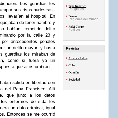
dicación. Los guardias les
papa francisco
Religiosos
scapar sus risas burlescas–
 llevarían al hospital. En
Damas
Regiones del mundo
 quejaban de tener hambre y
Fidel Castro
no habían cometido delito
Políticos
minando por la calle 23 y
i por antecedentes penales
por un delito mayor, y hasta
Revistas
os guardias los miraban de
América Latina
an, como si fuera yo un
Cuba
espuesta que acostumbran.
Opinión
Sociedad
abía salido en libertad con
ta del Papa Francisco. Allí
e, que junto a los datos
a los enfermos de sida les
era un dato criminal, igual
íos. Entonces se me ocurrió