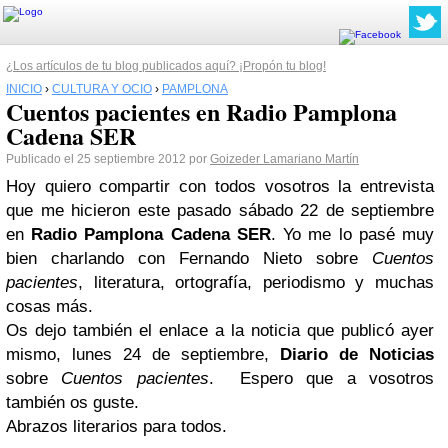
¿Los artículos de tu blog publicados aquí? ¡Propón tu blog!
INICIO
›
CULTURA Y OCIO
›
PAMPLONA
Cuentos pacientes en Radio Pamplona
Cadena SER
Publicado el 25 septiembre 2012 por
Goizeder Lamariano Martín
Hoy quiero compartir con todos vosotros la entrevista
que me hicieron este pasado sábado 22 de septiembre
en
Radio
Pamplona
Cadena SER
. Yo me lo pasé muy
bien charlando con Fernando Nieto sobre
Cuentos
pacientes
, literatura, ortografía, periodismo y muchas
cosas más.
Os dejo también el enlace a la noticia que publicó ayer
mismo, lunes 24 de septiembre,
Diario de Noticias
sobre
Cuentos pacientes
.
Espero que a vosotros
también os guste.
Abrazos literarios para todos.