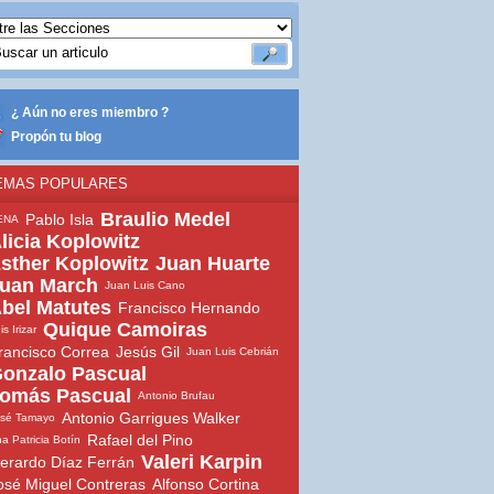
¿ Aún no eres miembro ?
Propón tu blog
EMAS POPULARES
Braulio Medel
Pablo Isla
ENA
licia Koplowitz
sther Koplowitz
Juan Huarte
uan March
Juan Luis Cano
bel Matutes
Francisco Hernando
Quique Camoiras
is Irizar
rancisco Correa
Jesús Gil
Juan Luis Cebrián
onzalo Pascual
omás Pascual
Antonio Brufau
Antonio Garrigues Walker
osé Tamayo
Rafael del Pino
a Patricia Botín
Valeri Karpin
erardo Díaz Ferrán
osé Miguel Contreras
Alfonso Cortina