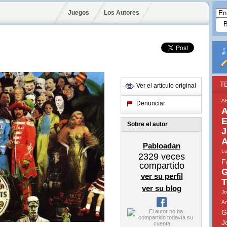
Juegos
Los Autores
?
T
Ver el artículo original
A
Denunciar
A
E
Sobre el autor
J
A
Pabloadan
Lu
2329
veces
F
compartido
G
ver su perfil
T
ver su blog
J
An
G
J