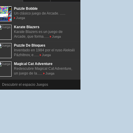
Puzzle Bobble
Un clásico juego de Arcade. ......
Juega
Karate Blazers
Karate Blazers es un juego de
Arcade, que forma......
Juega
Puzzle De Bloques
Inventado en 1984 por el ruso Alekséi
Pázhitnov, e......
Juega
Magical Cat Adventure
Redescubre Magical Cat Adventure,
un juego de la......
Juega
Descubrir el espacio Juegos