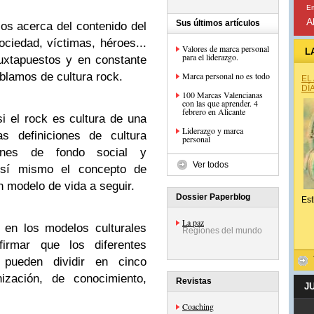
Em
A
Sus últimos artículos
os acerca del contenido del
ociedad, víctimas, héroes...
Valores de marca personal
L
para el liderazgo.
uxtapuestos y en constante
ablamos de cultura rock.
Marca personal no es todo
EL
DÍ
100 Marcas Valencianas
con las que aprender. 4
febrero en Alicante
i el rock es cultura de una
Liderazgo y marca
as definiciones de cultura
personal
iones de fondo social y
Ver todos
 sí mismo el concepto de
n modelo de vida a seguir.
Dossier Paperblog
Est
La paz
 en los modelos culturales
Regiones del mundo
irmar que los diferentes
pueden dividir en cinco
nización, de conocimiento,
Revistas
J
Coaching