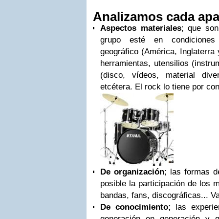
Analizamos cada apa
Aspectos materiales
; que son
grupo esté en condiciones
geográfico (América, Inglaterra
herramientas, utensilios (instr
(disco, vídeos, material div
etcétera. El rock lo tiene por co
De organización
; las formas d
posible la participación de los
bandas, fans, discográficas... Va
De conocimiento;
las experie
generación en generación y 