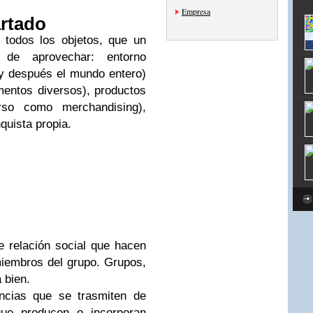
Empresa
rtado
 todos los objetos, que un
 de aprovechar: entorno
 y después el mundo entero)
umentos diversos), productos
erso como merchandising),
nquista propia.
e relación social que hacen
 miembros del grupo. Grupos,
 bien.
ncias que se trasmiten de
que producen o incorporan