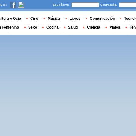
s en
Seudónimo
Contraseña
ltura y Ocio
Cine
Música
Libros
Comunicación
Tecnol
n Femenino
Sexo
Cocina
Salud
Ciencia
Viajes
Ten