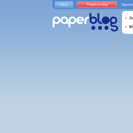
Inicio
Propón tu blog
Sígueno
Cu
E