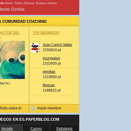
ilio Botín
Perico Chicote
Enrique Cerezo
lberto Cortina
A COMUNIDAD COACHING
 AUTOR DEL
TOP MIEMBROS
A
Juan Carlos Valda
2250810 pt
cruzygalan
2102605 pt
gemitax
1319050 pt
her A.l.
Illescas
1198815 pt
Todo sobre él
Hazte miembro
UEGOS EN ES.PAPERBLOG.COM
Arcade
Casino
Estrategia