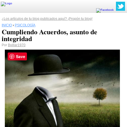
¿Los artículos de tu blog publicados aquí? ¡Propón tu blog!
INICIO
›
PSICOLOGÍA
Cumpliendo Acuerdos, asunto de
integridad
Por
Bvillar1970
Save