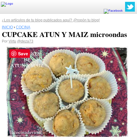
¿Los artículos de tu blog publicados aquí? ¡Propón tu blog!
INICIO
›
COCINA
CUPCAKE ATUN Y MAIZ microondas
Por
Virtu
@deza73
Save