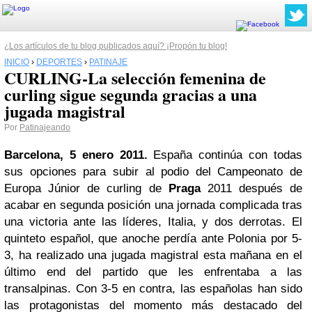
¿Los artículos de tu blog publicados aquí? ¡Propón tu blog!
INICIO
›
DEPORTES
›
PATINAJE
CURLING-La selección femenina de
curling sigue segunda gracias a una
jugada magistral
Por
Patinajeando
Barcelona, 5 enero 2011.
España continúa con todas
sus opciones para subir al podio del Campeonato de
Europa Júnior de curling de
Praga
2011 después de
acabar en segunda posición una jornada complicada tras
una victoria ante las líderes, Italia, y dos derrotas. El
quinteto español, que anoche perdía ante Polonia por 5-
3, ha realizado una jugada magistral esta mañana en el
último end del partido que les enfrentaba a las
transalpinas. Con 3-5 en contra, las españolas han sido
las protagonistas del momento más destacado del