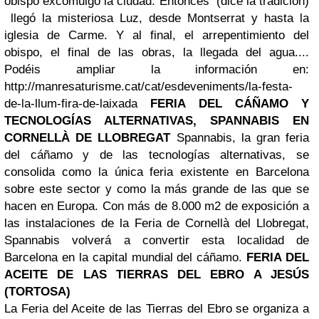
obispo excomulgó la ciudad. Entonces (dice la tradición)
llegó la misteriosa Luz, desde Montserrat y hasta la
iglesia de Carme. Y al final, el arrepentimiento del
obispo, el final de las obras, la llegada del agua....
Podéis ampliar la información
en
:
http://manresaturisme.cat/cat/esdeveniments/la-festa-
de-la-llum-fira-de-laixada
FERIA DEL CÁÑAMO Y
TECNOLOGÍAS ALTERNATIVAS, SPANNABIS EN
CORNELLÀ DE LLOBREGAT
Spannabis, la gran feria
del cáñamo y de las tecnologías alternativas, se
consolida como la única feria existente en Barcelona
sobre este sector y como la más grande de las que se
hacen en Europa. Con más de 8.000 m2 de exposición a
las instalaciones de la Feria de Cornellà del Llobregat,
Spannabis volverá a convertir esta localidad de
Barcelona en la capital mundial del cáñamo.
FERIA DEL
ACEITE DE LAS TIERRAS DEL EBRO A JESÚS
(TORTOSA)
La Feria del Aceite de las Tierras del Ebro se organiza a