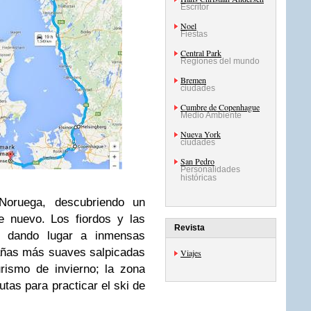
Escritor
Noel
Fiestas
Central Park
Regiones del mundo
Bremen
ciudades
Cumbre de Copenhague
Medio Ambiente
Nueva York
ciudades
San Pedro
Personalidades
históricas
oruega, descubriendo un
e nuevo. Los fiordos y las
Revista
, dando lugar a inmensas
tañas más suaves salpicadas
Viajes
rismo de invierno; la zona
utas para practicar el ski de