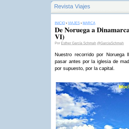
Revista Viajes
INICIO
›
VIAJES
›
MARCA
De Noruega a Dinamarca 
VI)
Por
Esther García Schmah
@GarciaSchmah
Nuestro recorrido por Noruega l
pasar antes por la iglesia de ma
por supuesto, por la capital.