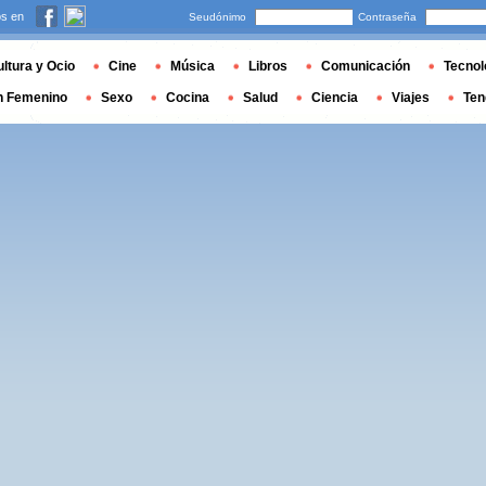
s en
Seudónimo
Contraseña
ltura y Ocio
Cine
Música
Libros
Comunicación
Tecnol
n Femenino
Sexo
Cocina
Salud
Ciencia
Viajes
Ten