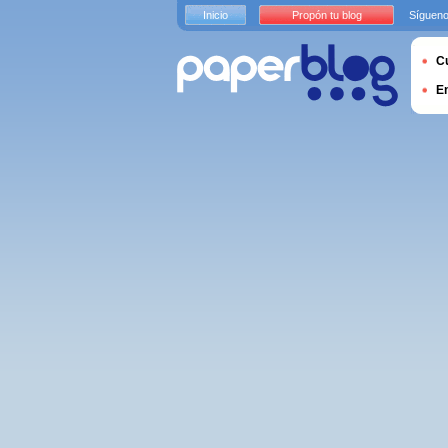
Inicio
Propón tu blog
Sígueno
Cu
E