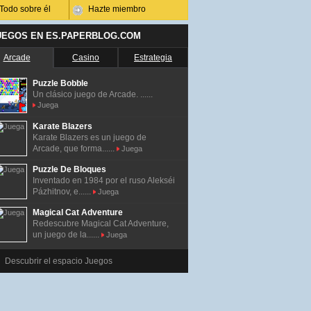
Todo sobre él
Hazte miembro
UEGOS EN ES.PAPERBLOG.COM
Arcade
Casino
Estrategia
Puzzle Bobble
Un clásico juego de Arcade. ......
Juega
Karate Blazers
Karate Blazers es un juego de
Arcade, que forma......
Juega
Puzzle De Bloques
Inventado en 1984 por el ruso Alekséi
Pázhitnov, e......
Juega
Magical Cat Adventure
Redescubre Magical Cat Adventure,
un juego de la......
Juega
Descubrir el espacio Juegos