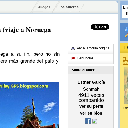
Juegos
Los Autores
(viaje a Noruega
L
Ver el artículo original
lega a su fin, pero no sin
Denunciar
EL
dera más grande del país y,
DÍ
Sobre el autor
Esther García
Schmah
4911
veces
compartido
ver su perfil
Est
ver su blog