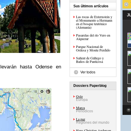
Sus últimos artículos
J
Las rocas de Externstein y
el Monumento a Hermann
en el bosque teutónico
(Alemania)
Pasarelas del río Vero en
Alquezar
Parque Nacional de
Ordesa y Monte Perdido
Sallent de Gállego y
Baños de Panticosa
llevarán hasta Odense en
Ver todos
Dossiers Paperblog
Oslo
Europa
Marca
Periódicos
La paz
Regiones del mundo
Hans Christian Andersen