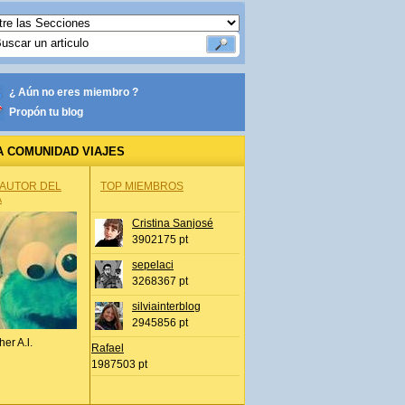
¿ Aún no eres miembro ?
Propón tu blog
A COMUNIDAD VIAJES
 AUTOR DEL
TOP MIEMBROS
A
Cristina Sanjosé
3902175 pt
sepelaci
3268367 pt
silviainterblog
2945856 pt
her A.l.
Rafael
1987503 pt