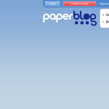
Inicio
Propón tu blog
Sígueno
Cu
E