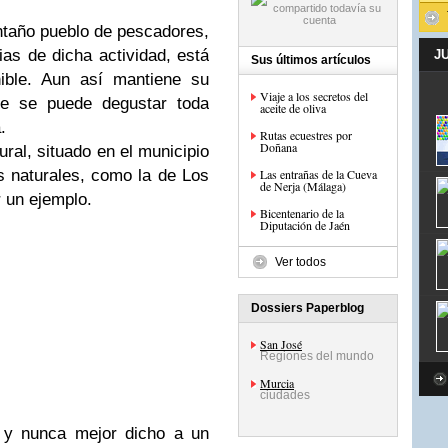
ntaño pueblo de pescadores,
as de dicha actividad, está
J
Sus últimos artículos
ible. Aun así mantiene su
Viaje a los secretos del
de se puede degustar toda
aceite de oliva
.
Rutas ecuestres por
Doñana
ural, situado en el municipio
s naturales, como la de Los
Las entrañas de la Cueva
de Nerja (Málaga)
 un ejemplo.
Bicentenario de la
Diputación de Jaén
Ver todos
Dossiers Paperblog
San José
Regiones del mundo
Murcia
ciudades
 y nunca mejor dicho a un