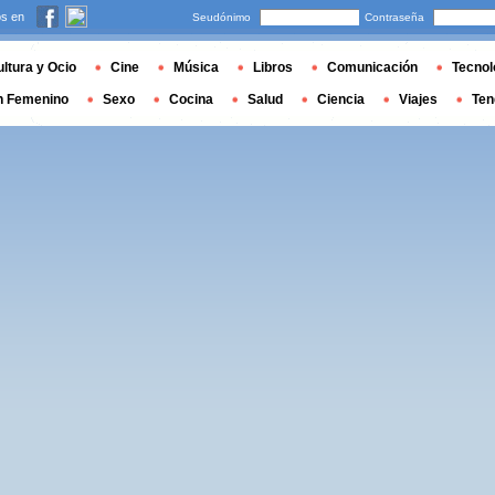
s en
Seudónimo
Contraseña
ltura y Ocio
Cine
Música
Libros
Comunicación
Tecnol
n Femenino
Sexo
Cocina
Salud
Ciencia
Viajes
Ten