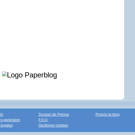
e
ón
Dossier de Prensa
Propón tu blog
s generales
F.A.Q.
legales
Gestionar cookies