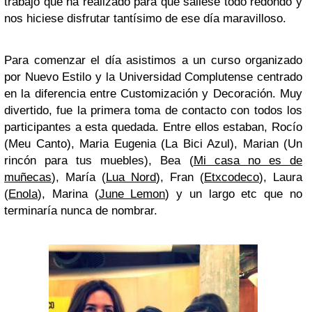
trabajo que ha realizado para que saliese todo redondo y
nos hiciese disfrutar tantísimo de ese día maravilloso.
Para comenzar el día asistimos a un curso organizado
por Nuevo Estilo y la Universidad Complutense centrado
en la diferencia entre Customización y Decoración. Muy
divertido, fue la primera toma de contacto con todos los
participantes a esta quedada. Entre ellos estaban, Rocío
(Meu Canto), Maria Eugenia (La Bici Azul), Marian (Un
rincón para tus muebles), Bea (
Mi casa no es de
muñecas
), María (
Lua Nord
), Fran (
Etxcodeco
), Laura
(
Enola
), Marina (
June Lemon
) y un largo etc que no
terminaría nunca de nombrar.