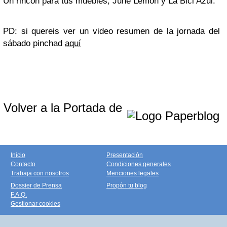
Un rincón para tus muebles, June Lemon y La Bici Azul.
PD: si quereis ver un video resumen de la jornada del
sábado pinchad
aquí
Volver a la Portada de
Inicio
Presentación
Contacto
Condiciones generales
Trabaja con nosotros
Menciones legales
Dossier de Prensa
Propón tu blog
F.A.Q.
Gestionar cookies