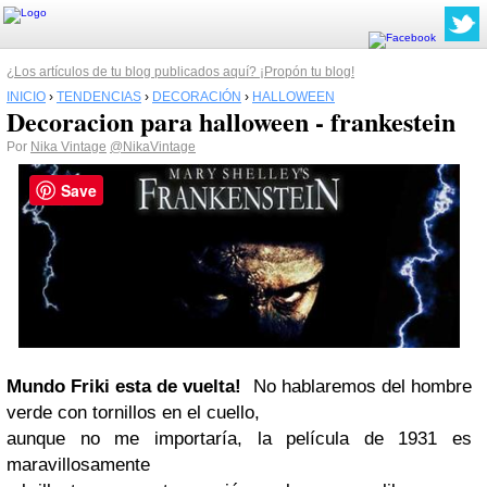
¿Los artículos de tu blog publicados aquí? ¡Propón tu blog!
INICIO
›
TENDENCIAS
›
DECORACIÓN
›
HALLOWEEN
Decoracion para halloween - frankestein
Por
Nika Vintage
@NikaVintage
Save
Mundo Friki esta de vuelta!
No hablaremos del hombre
verde con tornillos en el cuello,
aunque no me importaría, la película de 1931 es
maravillosamente