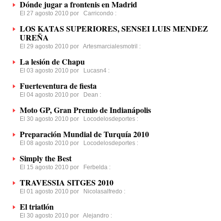
Dónde jugar a frontenis en Madrid
El 27 agosto 2010 por
Carricondo
:
LOS KATAS SUPERIORES, SENSEI LUIS MENDEZ
UREÑA
El 29 agosto 2010 por
Artesmarcialesmotril
:
La lesión de Chapu
El 03 agosto 2010 por
Lucasn4
:
Fuerteventura de fiesta
El 04 agosto 2010 por
Dean
:
Moto GP, Gran Premio de Indianápolis
El 30 agosto 2010 por
Locodelosdeportes
:
Preparación Mundial de Turquía 2010
El 08 agosto 2010 por
Locodelosdeportes
:
Simply the Best
El 15 agosto 2010 por
Ferbelda
:
TRAVESSIA SITGES 2010
El 01 agosto 2010 por
Nicolasalfredo
:
El triatlón
El 30 agosto 2010 por
Alejandro
: