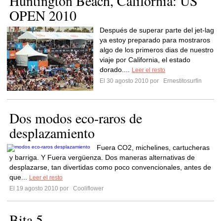
Huntington Beach, California: US
OPEN 2010
Después de superar parte del jet-lag
ya estoy preparado para mostraros
algo de los primeros dias de nuestro
viaje por California, el estado
dorado....
Leer el resto
El 30 agosto 2010 por
Ernestitosurfin
Dos modos eco-raros de
desplazamiento
Fuera CO2, michelines, cartucheras
y barriga. Y Fuera vergüenza. Dos maneras alternativas de
desplazarse, tan divertidas como poco convencionales, antes de
que...
Leer el resto
El 19 agosto 2010 por
Cooliflower
Bita 5