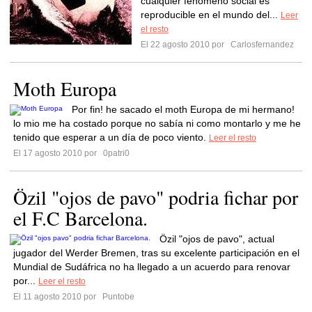
cualquier fenómeno social es
reproducible en el mundo del...
Leer
el resto
El 22 agosto 2010 por
Carlosfernandez
Moth Europa
Por fin! he sacado el moth Europa de mi hermano!
lo mio me ha costado porque no sabía ni como montarlo y me he
tenido que esperar a un día de poco viento.
Leer el resto
El 17 agosto 2010 por
0patri0
Özil "ojos de pavo" podria fichar por
el F.C Barcelona.
Özil "ojos de pavo", actual
jugador del Werder Bremen, tras su excelente participación en el
Mundial de Sudáfrica no ha llegado a un acuerdo para renovar
por...
Leer el resto
El 11 agosto 2010 por
Puntobe