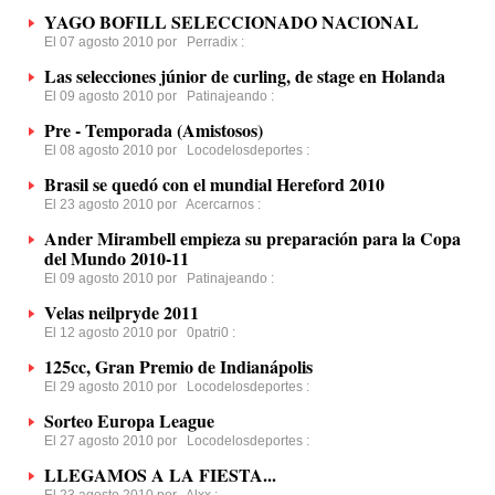
YAGO BOFILL SELECCIONADO NACIONAL
El 07 agosto 2010 por
Perradix
:
Las selecciones júnior de curling, de stage en Holanda
El 09 agosto 2010 por
Patinajeando
:
Pre - Temporada (Amistosos)
El 08 agosto 2010 por
Locodelosdeportes
:
Brasil se quedó con el mundial Hereford 2010
El 23 agosto 2010 por
Acercarnos
:
Ander Mirambell empieza su preparación para la Copa
del Mundo 2010-11
El 09 agosto 2010 por
Patinajeando
:
Velas neilpryde 2011
El 12 agosto 2010 por
0patri0
:
125cc, Gran Premio de Indianápolis
El 29 agosto 2010 por
Locodelosdeportes
:
Sorteo Europa League
El 27 agosto 2010 por
Locodelosdeportes
:
LLEGAMOS A LA FIESTA...