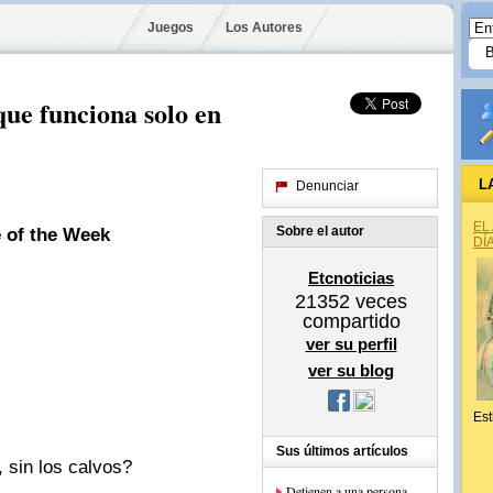
Juegos
Los Autores
ue funciona solo en
L
Denunciar
EL
Sobre el autor
e of the Week
DÍ
Etcnoticias
21352
veces
compartido
ver su perfil
ver su blog
Est
Sus últimos artículos
 sin los calvos?
Detienen a una persona