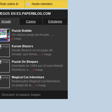
Todo sobre él
Hazte miembro
UEGOS EN ES.PAPERBLOG.COM
Arcade
Casino
Estrategia
Puzzle Bobble
Un clásico juego de Arcade. ......
Juega
Karate Blazers
Karate Blazers es un juego de
Arcade, que forma......
Juega
Puzzle De Bloques
Inventado en 1984 por el ruso Alekséi
Pázhitnov, e......
Juega
Magical Cat Adventure
Redescubre Magical Cat Adventure,
un juego de la......
Juega
Descubrir el espacio Juegos