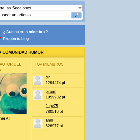
¿ Aún no eres miembro ?
Propón tu blog
A COMUNIDAD HUMOR
 AUTOR DEL
TOP MIEMBROS
A
dlr
1294474 pt
pilarm
1059902 pt
flopy75
780510 pt
her A.l.
andi
628977 pt