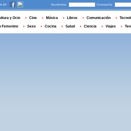
s en
Seudónimo
Contraseña
ltura y Ocio
Cine
Música
Libros
Comunicación
Tecnol
n Femenino
Sexo
Cocina
Salud
Ciencia
Viajes
Ten