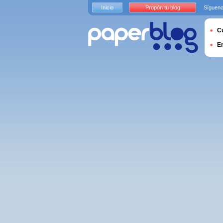
Inicio
Propón tu blog
Sígueno
Cu
E