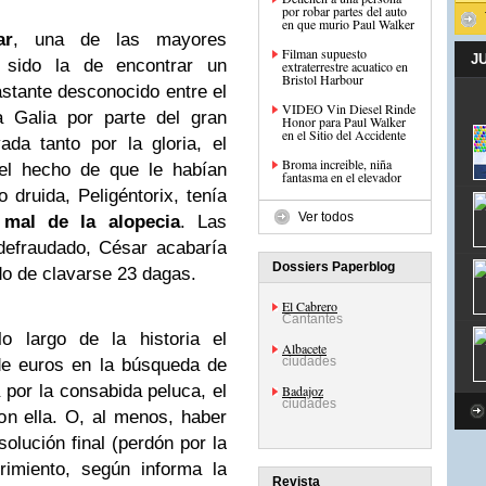
por robar partes del auto
en que murio Paul Walker
ar
, una de las mayores
Filman supuesto
J
 sido la de encontrar un
extraterrestre acuatico en
Bristol Harbour
astante desconocido entre el
VIDEO Vin Diesel Rinde
a Galia por parte del gran
Honor para Paul Walker
en el Sitio del Accidente
da tanto por la gloria, el
Broma increible, niña
el hecho de que le habían
fantasma en el elevador
 druida, Peligéntorix, tenía
Ver todos
 mal de la alopecia
. Las
 defraudado, César acabaría
Dossiers Paperblog
do de clavarse 23 dagas.
El Cabrero
Cantantes
o largo de la historia el
Albacete
ciudades
de euros en la búsqueda de
 por la consabida peluca, el
Badajoz
ciudades
n ella. O, al menos, haber
olución final (perdón por la
rimiento, según informa la
Revista