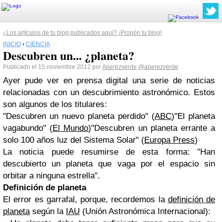
¿Los artículos de tu blog publicados aquí? ¡Propón tu blog!
INICIO
›
CIENCIA
Descubren un... ¿planeta?
Publicado el 15 noviembre 2012 por
Aperezverde
@aperezverde
Ayer pude ver en prensa digital una serie de noticias
relacionadas con un descubrimiento astronómico. Estos
son algunos de los titulares:
"Descubren un nuevo planeta perdido" (
ABC
)"El planeta
vagabundo" (
El Mundo
)"Descubren un planeta errante a
solo 100 años luz del Sistema Solar" (
Europa Press
)
La noticia puede resumirse de esta forma: "Han
descubierto un planeta que vaga por el espacio sin
orbitar a ninguna estrella".
Definición de planeta
El error es garrafal, porque, recordemos la
definición de
planeta
según la
IAU
(Unión Astronómica Internacional):