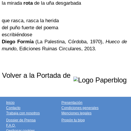
la mirada
rota
de la uña desgarbada
que rasca, rasca la herida
del puño fuerte del poema
escribiéndose
Diego Formía
(La Palestina, Córdoba, 1970),
Hueco de
mundo
, Ediciones Ruinas Circulares, 2013.
Volver a la Portada de
Inicio
Presentación
Contacto
Condiciones generales
Trabaja con nosotros
Menciones legales
Dossier de Prensa
Propón tu blog
F.A.Q.
Gestionar cookies