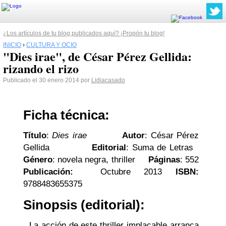
¿Los artículos de tu blog publicados aquí? ¡Propón tu blog!
INICIO
›
CULTURA Y OCIO
"Dies irae", de César Pérez Gellida:
rizando el rizo
Publicado el 30 enero 2014 por
Lidiacasado
Ficha técnica:
Título
:
Dies irae
Autor
: César Pérez
Gellida
Editorial
: Suma de Letras
Género
: novela negra, thriller
Páginas
: 552
Publicación:
Octubre
2013
ISBN:
9788483655375
Sinopsis (editorial
)
:
La acción de este thriller implacable arranca