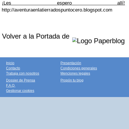
¡Les espero allí!
http://aventuraenlatierradospuntocero.blogspot.com
Volver a la Portada de
Inicio
Presentación
Contacto
Condiciones generales
Trabaja con nosotros
Menciones legales
Dossier de Prensa
Propón tu blog
F.A.Q.
Gestionar cookies