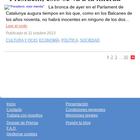
La bronca de ayer en el Parlament de
Catalunya augura tiempos en los que, como en los Balcanes de
los años noventa, no habrá inocentes en ninguno de los dos...
Leer el resto
Publicado el 11 octubre 2013
CULTURA Y OCIO
,
ECONOMÍA
,
POLÍTICA
,
SOCIEDAD
1
2
3
...
30
Inicio
Presentación
Contacto
Condiciones generales
Trabaja con nosotros
Menciones legales
Dossier de Prensa
Propón tu blog
F.A.Q.
Gestionar cookies