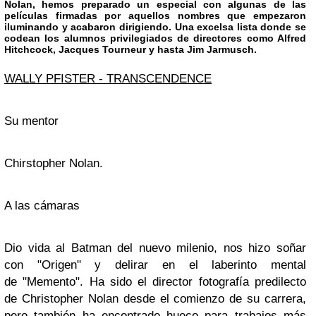
Nolan
, hemos preparado un especial con algunas de las
películas firmadas por aquellos nombres que empezaron
iluminando y acabaron dirigiendo. Una excelsa lista donde se
codean los alumnos privilegiados de directores como Alfred
Hitchcock, Jacques Tourneur y hasta Jim Jarmusch.
WALLY PFISTER - TRANSCENDENCE
Su mentor
Chirstopher Nolan.
A las cámaras
Dio vida al
Batman
del nuevo milenio, nos hizo soñar
con
"Origen"
y delirar en el laberinto mental
de
"Memento".
Ha sido el director fotografía predilecto
de
Christopher Nolan
desde el comienzo de su carrera,
pero también ha encontrado hueco para trabajos más