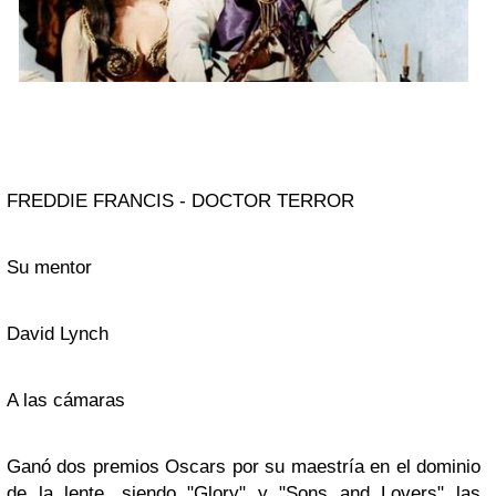
FREDDIE FRANCIS - DOCTOR TERROR
Su mentor
David Lynch
A las cámaras
Ganó dos premios
Oscars
por su maestría en el dominio
de la lente, siendo
"Glory"
y
"Sons and Lovers"
las