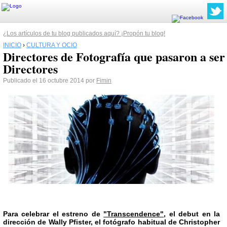
¿Los artículos de tu blog publicados aquí? ¡Propón tu blog!
INICIO
›
CULTURA Y OCIO
Directores de Fotografía que pasaron a ser
Directores
Publicado el 16 octubre 2014 por
Fimin
Para celebrar el estreno de
"Transcendence"
, el debut en la
dirección de
Wally Pfister
, el fotógrafo habitual de
Christopher