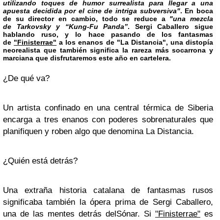
utilizando toques de humor surrealista para llegar a una
apuesta decidida por el cine de intriga subversiva"
. En boca
de su director en cambio, todo se reduce a
"una mezcla
de
Tarkovsky
y
“Kung-Fu Panda”
.
Sergi Caballero
sigue
hablando ruso, y lo hace pasando de los fantasmas
de
"Finisterrae"
a los enanos de
"La Distancia"
, una
distopía
neorealista
que también significa la rareza más socarrona y
marciana que disfrutaremos este año en cartelera.
¿De qué va?
Un artista confinado en una central térmica de Siberia
encarga a tres enanos con poderes sobrenaturales que
planifiquen y roben algo que denomina La Distancia.
¿Quién está detrás?
Una extraña historia catalana de fantasmas rusos
significaba también la ópera prima de
Sergi Caballero
,
una de las mentes detrás del
Sónar
. Si
"Finisterrae"
es