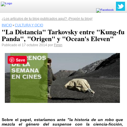
¿Los artículos de tu blog publicados aquí? ¡Propón tu blog!
INICIO
›
CULTURA Y OCIO
"La Distancia" Tarkovsky entre "Kung-fu
Panda", "Origen" y "Ocean's Eleven"
Publicado el 17 octubre 2014 por
Fimin
Save
Sobre el papel, estaríamos ante
"la historia de un robo que
mezcla el género del suspense con la ciencia-ficción,