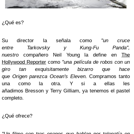
¿Qué es?
Su director la señala como
"un cruce
entre
Tarkovsky
y
Kung-Fu Panda
",
nuestro
compañero
Neil Young
la define en
The
Hollywood Reporter
como
"una película de robos con un
giro tan exquisitamente bizarro que hace
que
Origen
parezca
Ocean's Eleven
.
Compramos tanto
una como la otra. Y si a ellas les
añadimos
Bresson
y
Terry Gilliam
, ya tenemos el pastel
completo.
¿Qué ofrece?
"Un filme con tres enanos que hablan por telepatía en