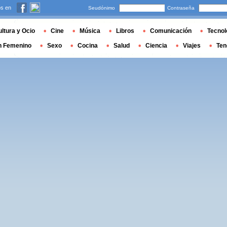
s en
Seudónimo
Contraseña
ltura y Ocio
Cine
Música
Libros
Comunicación
Tecnol
n Femenino
Sexo
Cocina
Salud
Ciencia
Viajes
Ten