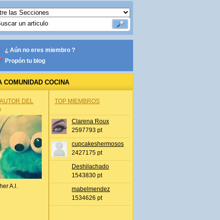
¿ Aún no eres miembro ?
Propón tu blog
A COMUNIDAD COCINA
 AUTOR DEL
TOP MIEMBROS
A
Clarena Roux
2597793 pt
cupcakeshermosos
2427175 pt
Deshilachado
1543830 pt
her A.l.
mabelmendez
1534626 pt