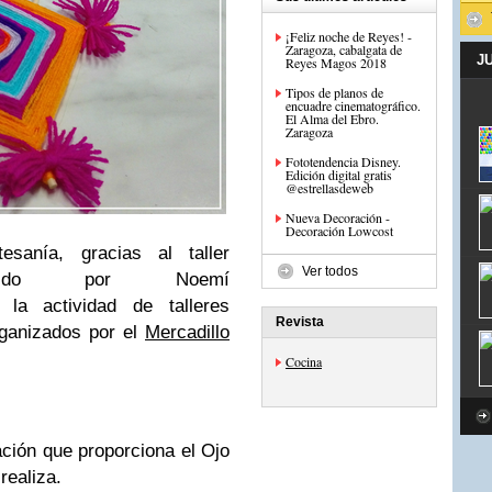
¡Feliz noche de Reyes! -
Zaragoza, cabalgata de
J
Reyes Magos 2018
Tipos de planos de
encuadre cinematográfico.
El Alma del Ebro.
Zaragoza
Fototendencia Disney.
Edición digital gratis
@estrellasdeweb
Nueva Decoración -
Decoración Lowcost
sanía, gracias al taller
Ver todos
tido por Noemí
la actividad de talleres
Revista
ganizados por el
Mercadillo
Cocina
ción que proporciona el Ojo
 realiza.