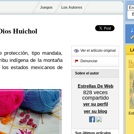
Juegos
Los Autores
Dios Huichol
L
Ver el artículo original
 protección, tipo mandala,
tribu indígena de la montaña
Denunciar
EL
DÍ
e los estados mexicanos de
Sobre el autor
Estrellas De Web
828
veces
compartido
ver su perfil
ver su blog
Est
Sus últimos artículos