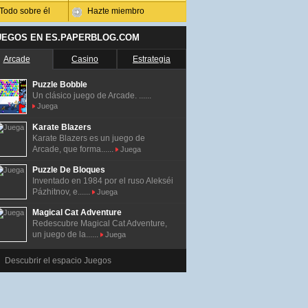
Todo sobre él
Hazte miembro
UEGOS EN ES.PAPERBLOG.COM
Arcade
Casino
Estrategia
Puzzle Bobble
Un clásico juego de Arcade. ......
Juega
Karate Blazers
Karate Blazers es un juego de
Arcade, que forma......
Juega
Puzzle De Bloques
Inventado en 1984 por el ruso Alekséi
Pázhitnov, e......
Juega
Magical Cat Adventure
Redescubre Magical Cat Adventure,
un juego de la......
Juega
Descubrir el espacio Juegos