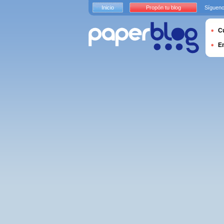
Inicio
Propón tu blog
Sígueno
Cu
E