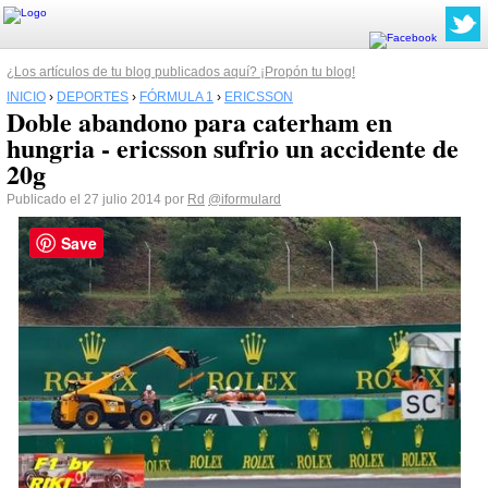
¿Los artículos de tu blog publicados aquí? ¡Propón tu blog!
INICIO
›
DEPORTES
›
FÓRMULA 1
›
ERICSSON
Doble abandono para caterham en
hungria - ericsson sufrio un accidente de
20g
Publicado el 27 julio 2014 por
Rd
@iformulard
Save