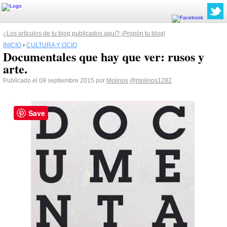
¿Los artículos de tu blog publicados aquí? ¡Propón tu blog!
INICIO
›
CULTURA Y OCIO
Documentales que hay que ver: rusos y
arte.
Publicado el 09 septiembre 2015 por
Molinos
@molinos1282
Save