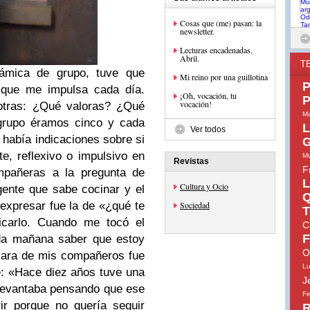
Cosas que (me) pasan: la
newsletter.
Lecturas encadenadas.
Abril.
T
ámica de grupo, tuve que
Mi reino por una guillotina
P
o que me impulsa cada día.
¡Oh, vocación, tu
P
vocación!
otras: ¿Qué valoras? ¿Qué
Ma
grupo éramos cinco y cada
L
Ver todos
 había indicaciones sobre si
G
te, reflexivo o impulsivo en
Mu
Revistas
F
mpañeras a la pregunta de
L
Cultura y Ocio
ente que sabe cocinar y el
Q
expresar fue la de «¿qué te
Sociedad
T
icarlo. Cuando me tocó el
C
F
ada mañana saber que estoy
O
 cara de mis compañeros fue
Lu
: «Hace diez años tuve una
J
 levantaba pensando que ese
Fe
ir porque no quería seguir
R