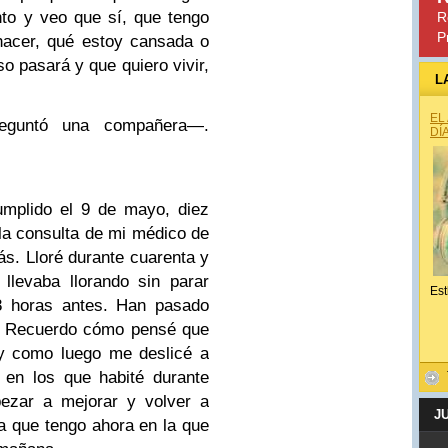
to y veo que sí, que tengo
R
P
hacer, qué estoy cansada o
o pasará y que quiero vivir,
L
EL
guntó una compañera—.
DÍ
umplido el 9 de mayo, diez
la consulta de mi médico de
ás. Lloré durante cuarenta y
llevaba llorando sin parar
Est
8 horas antes. Han pasado
a. Recuerdo cómo pensé que
 y como luego me deslicé a
en los que habité durante
zar a mejorar y volver a
J
la que tengo ahora en la que