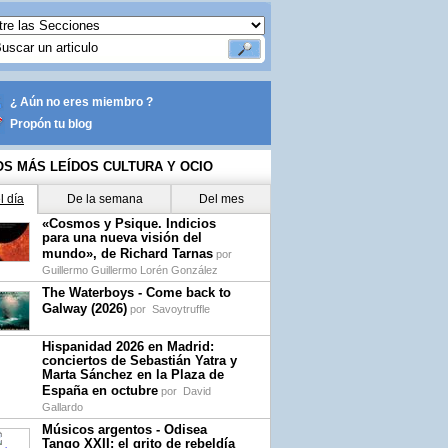
¿ Aún no eres miembro ?
Propón tu blog
OS MÁS LEÍDOS CULTURA Y OCIO
l día
De la semana
Del mes
«Cosmos y Psique. Indicios
para una nueva visión del
mundo», de Richard Tarnas
por
Guillermo Guillermo Lorén González
The Waterboys - Come back to
Galway (2026)
por
Savoytruffle
Hispanidad 2026 en Madrid:
conciertos de Sebastián Yatra y
Marta Sánchez en la Plaza de
España en octubre
por
David
Gallardo
Músicos argentos - Odisea
Tango XXII: el grito de rebeldía