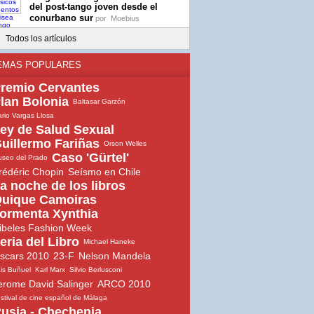
del post-tango joven desde el
conurbano sur
por
Moebius
Todos los artículos
EMAS POPULARES
remio Cervantes
lan Bolonia
Baltasar Garzón
rio Vargas Llosa
ey de Salud Sexual
uillermo Fariñas
Orson Welles
Caso 'Gürtel'
seo del Prado
rédéric Chopin
Seísmo en Chile
a noche de los libros
uique Camoiras
ormenta Xynthia
ibeles Fashion Week
eria del Libro
Michael Haneke
scars 2010
23-F
Nelson Mandela
is Buñuel
Karl Marx
Silvio Berlusconi
erome David Salinger
ARCO 2010
stival de cine español de Málaga
usia - Chechenia