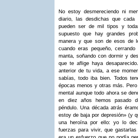
No estoy desmereciendo ni meno
diario, las desdichas que cada
pueden ser de mil tipos y tod
supuesto que hay grandes pro
manera y que son de esos de lo
cuando eras pequeño, cerrando 
manta, soñando con dormir y des
que te aflige haya desaparecido.
anterior de tu vida, a ese momen
sabías, todo iba bien. Todos t
épocas menos y otras más. Pero
mental aunque todo ahora se deno
en diez años hemos pasado de
péndulo. Una década atrás éram
estoy de baja por depresión» (y 
una heroína por ello: yo lo de
fuerzas para vivir, que gastarla
era un esfuerzo que no podía p