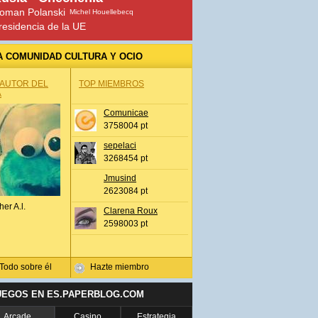
oman Polanski
Michel Houellebecq
residencia de la UE
A COMUNIDAD CULTURA Y OCIO
 AUTOR DEL
TOP MIEMBROS
A
Comunicae
3758004 pt
sepelaci
3268454 pt
Jmusind
2623084 pt
her A.l.
Clarena Roux
2598003 pt
Todo sobre él
Hazte miembro
UEGOS EN ES.PAPERBLOG.COM
Arcade
Casino
Estrategia