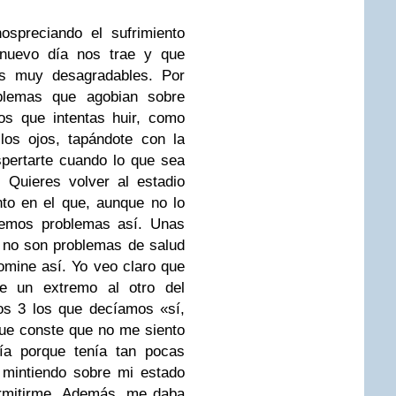
spreciando el sufrimiento
 nuevo día nos trae y que
as muy desagradables. Por
blemas que agobian sobre
s que intentas huir, como
los ojos, tapándote con la
pertarte cuando lo que sea
 Quieres volver al estadio
to en el que, aunque no lo
enemos problemas así. Unas
 no son problemas de salud
mine así. Yo veo claro que
 un extremo al otro del
os 3 los que decíamos «sí,
que conste que no me siento
cía porque tenía tan pocas
s mintiendo sobre mi estado
ermitirme. Además, me daba