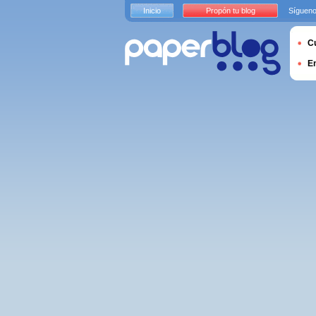
Inicio
Propón tu blog
Sígueno
Cu
E