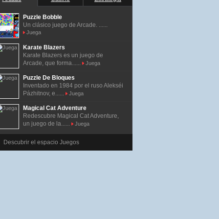
Puzzle Bobble
Un clásico juego de Arcade. ......
Juega
Karate Blazers
Karate Blazers es un juego de
Arcade, que forma......
Juega
Puzzle De Bloques
Inventado en 1984 por el ruso Alekséi
Pázhitnov, e......
Juega
Magical Cat Adventure
Redescubre Magical Cat Adventure,
un juego de la......
Juega
Descubrir el espacio Juegos