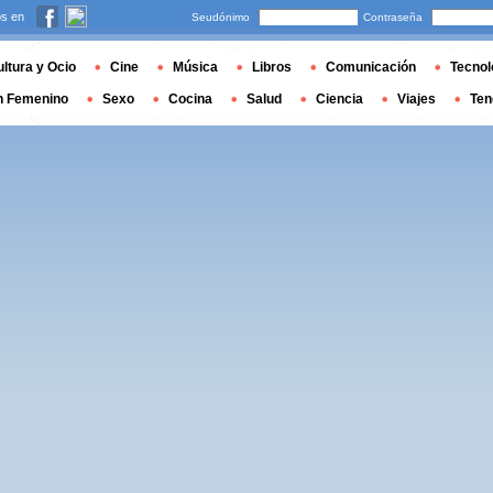
s en
Seudónimo
Contraseña
ltura y Ocio
Cine
Música
Libros
Comunicación
Tecnol
n Femenino
Sexo
Cocina
Salud
Ciencia
Viajes
Ten