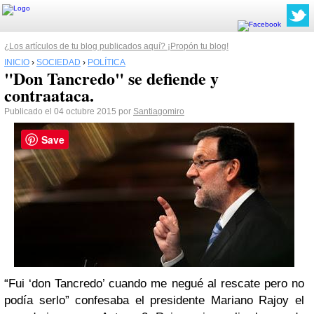
¿Los artículos de tu blog publicados aquí? ¡Propón tu blog!
INICIO
›
SOCIEDAD
›
POLÍTICA
"Don Tancredo" se defiende y
contraataca.
Publicado el 04 octubre 2015 por
Santiagomiro
Save
“Fui ‘don Tancredo’ cuando me negué al rescate pero no
podía serlo” confesaba el presidente Mariano Rajoy el