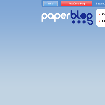
Inicio
Propón tu blog
Sígueno
Cu
E