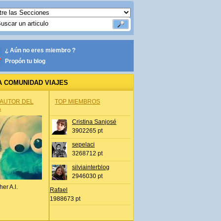
¿ Aún no eres miembro ?
Propón tu blog
A COMUNIDAD VIAJES
 AUTOR DEL
TOP MIEMBROS
A
Cristina Sanjosé
3902265 pt
sepelaci
3268712 pt
silviainterblog
2946030 pt
her A.l.
Rafael
1988673 pt