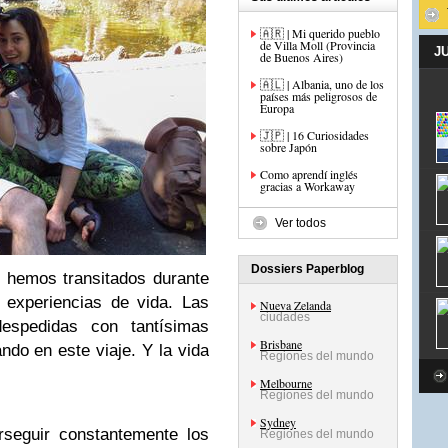
🇦🇷 | Mi querido pueblo
de Villa Moll (Provincia
J
de Buenos Aires)
🇦🇱 | Albania, uno de los
países más peligrosos de
Europa
🇯🇵 | 16 Curiosidades
sobre Japón
Como aprendí inglés
gracias a Workaway
Ver todos
Dossiers Paperblog
 hemos transitados durante
 experiencias de vida. Las
Nueva Zelanda
ciudades
espedidas con tantísimas
Brisbane
do en este viaje. Y la vida
Regiones del mundo
Melbourne
Regiones del mundo
Sydney
seguir constantemente los
Regiones del mundo