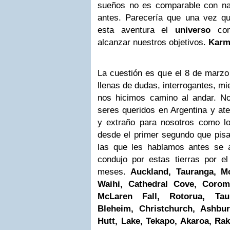
sueños no es comparable con na
antes. Parecería que una vez 
esta aventura el
universo
con
alcanzar nuestros objetivos.
Karm
La cuestión es que el 8 de marzo
llenas de dudas, interrogantes, m
nos hicimos camino al andar. N
seres queridos en Argentina y ate
y extraño para nosotros como l
desde el primer segundo que pisa
las que les hablamos antes se 
condujo por estas tierras por 
meses.
Auckland, Tauranga, Mo
Waihi, Cathedral Cove, Corom
McLaren Fall, Rotorua, Taup
Bleheim, Christchurch, Ashbu
Hutt, Lake, Tekapo, Akaroa, Ra