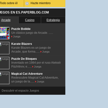
Todo sobre él
Hazte miembro
UEGOS EN ES.PAPERBLOG.COM
Arcade
Casino
Estrategia
Puzzle Bobble
Un clásico juego de Arcade. ......
Juega
Karate Blazers
Karate Blazers es un juego de
Arcade, que forma......
Juega
Puzzle De Bloques
Inventado en 1984 por el ruso Alekséi
Pázhitnov, e......
Juega
Magical Cat Adventure
Redescubre Magical Cat Adventure,
un juego de la......
Juega
Descubrir el espacio Juegos