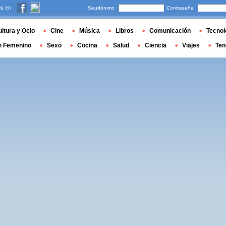
s en
Seudónimo
Contraseña
ltura y Ocio
Cine
Música
Libros
Comunicación
Tecnol
n Femenino
Sexo
Cocina
Salud
Ciencia
Viajes
Ten