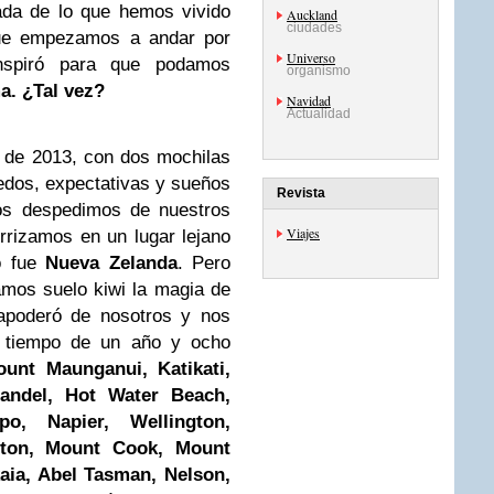
da de lo que hemos vivido
Auckland
ciudades
que empezamos a andar por
Universo
spiró para que podamos
organismo
a. ¿Tal vez?
Navidad
Actualidad
 de 2013, con dos mochilas
iedos, expectativas y sueños
Revista
os despedimos de nuestros
Viajes
rrizamos en un lugar lejano
o fue
Nueva Zelanda
. Pero
mos suelo kiwi la magia de
apoderó de nosotros y nos
el tiempo de un año y ocho
unt Maunganui, Katikati,
andel, Hot Water Beach,
o, Napier, Wellington,
rton, Mount Cook, Mount
kaia, Abel Tasman, Nelson,