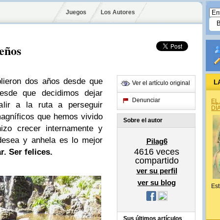
Juegos
Los Autores
eños
ieron dos años desde que
L
Ver el artículo original
esde que decidimos dejar
Denunciar
EL
alir a la ruta a perseguir
DÍ
agníficos que hemos vivido
Sobre el autor
izo crecer internamente y
desea y anhela es lo mejor
Pilag6
4616
veces
r. Ser felices.
compartido
ver su perfil
ver su blog
Est
Sus últimos artículos