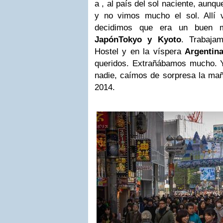
a , al país del sol naciente, aunq
y no vimos mucho el sol. Allí 
decidimos que era un buen m
Japón
Tokyo y Kyoto
. Trabaja
Hostel y en la víspera
Argentin
queridos. Extrañábamos mucho. Y 
nadie, caímos de sorpresa la mañ
2014.