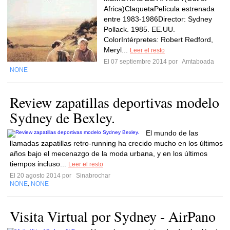
Africa)ClaquetaPelícula estrenada
entre 1983-1986Director: Sydney
Pollack. 1985. EE.UU.
ColorIntérpretes: Robert Redford,
Meryl...
Leer el resto
El 07 septiembre 2014 por
Amtaboada
NONE
Review zapatillas deportivas modelo
Sydney de Bexley.
El mundo de las
llamadas zapatillas retro-running ha crecido mucho en los últimos
años bajo el mecenazgo de la moda urbana, y en los últimos
tiempos incluso...
Leer el resto
El 20 agosto 2014 por
Sinabrochar
NONE
NONE
,
Visita Virtual por Sydney - AirPano