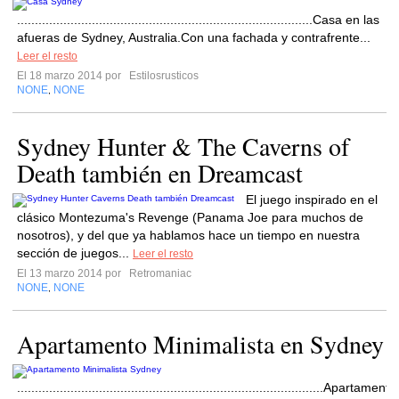
...................................................................................Casa en las
afueras de Sydney, Australia.Con una fachada y contrafrente...
Leer el resto
El 18 marzo 2014 por
Estilosrusticos
NONE
NONE
,
Sydney Hunter & The Caverns of
Death también en Dreamcast
El juego inspirado en el
clásico Montezuma's Revenge (Panama Joe para muchos de
nosotros), y del que ya hablamos hace un tiempo en nuestra
sección de juegos...
Leer el resto
El 13 marzo 2014 por
Retromaniac
NONE
NONE
,
Apartamento Minimalista en Sydney
......................................................................................Apartamento