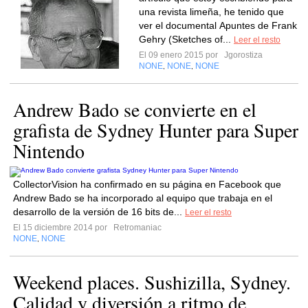
una revista limeña, he tenido que
ver el documental Apuntes de Frank
Gehry (Sketches of...
Leer el resto
El 09 enero 2015 por
Jgorostiza
NONE
NONE
NONE
,
,
Andrew Bado se convierte en el
grafista de Sydney Hunter para Super
Nintendo
CollectorVision ha confirmado en su página en Facebook que
Andrew Bado se ha incorporado al equipo que trabaja en el
desarrollo de la versión de 16 bits de...
Leer el resto
El 15 diciembre 2014 por
Retromaniac
NONE
NONE
,
Weekend places. Sushizilla, Sydney.
Calidad y diversión a ritmo de