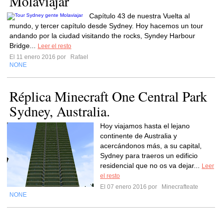
Molaviajar
Capítulo 43 de nuestra Vuelta al
mundo, y tercer capítulo desde Sydney. Hoy hacemos un tour
andando por la ciudad visitando the rocks, Syndey Harbour
Bridge...
Leer el resto
El 11 enero 2016 por
Rafael
NONE
Réplica Minecraft One Central Park
Sydney, Australia.
Hoy viajamos hasta el lejano
continente de Australia y
acercándonos más, a su capital,
Sydney para traeros un edificio
residencial que no os va dejar...
Leer
el resto
El 07 enero 2016 por
Minecrafteate
NONE