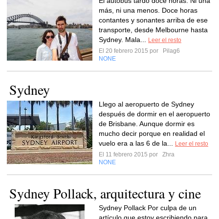
El autobús tardó doce horas. Ni una
más, ni una menos. Doce horas
contantes y sonantes arriba de ese
transporte, desde Melbourne hasta
Sydney. Mala...
Leer el resto
El 20 febrero 2015 por
Pilag6
NONE
Sydney
Llego al aeropuerto de Sydney
después de dormir en el aeropuerto
de Brisbane. Aunque dormir es
mucho decir porque en realidad el
vuelo era a las 6 de la...
Leer el resto
El 11 febrero 2015 por
Zhra
NONE
Sydney Pollack, arquitectura y cine
Sydney Pollack Por culpa de un
artículo que estoy escribiendo para