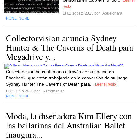
personas en todo el mundo ...
Leer el
resto
El 02 agosto 2015 por
Abuelohara
NONE
NONE
,
Collectorvision anuncia Sydney
Hunter & The Caverns of Death para
Megadrive y...
Collectorvision ha confirmado a través de su página en
Facebook, que están trabajando en la conversión de su juego
Sydney Hunter The Caverns of Death para...
Leer el resto
El 05 junio 2015 por
Retromaniac
NONE
NONE
,
Moda, la diseñadora Kim Ellery con
las bailarinas del Australian Ballet
inaugura...