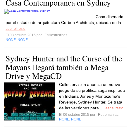
Casa Contemporanea en Sydney
.............................................................................Casa disenada
por el estudio de arquitectura Corben Architects, ubicada en la...
Leer el resto
El 08 octubre 2015 por
Estilosrusticos
NONE
NONE
,
Sydney Hunter and the Curse of the
Mayans llegará también a Mega
Drive y MegaCD
Collectorvision anuncia un nuevo
juego de su prolífica saga inspirada
en Indiana Jones y Montezuma's
Revenge, Sydney Hunter. Se trata
de las versiones para...
Leer el resto
El 06 octubre 2015 por
Retromaniac
NONE
NONE
,