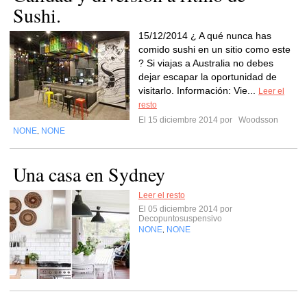
Sushi.
15/12/2014 ¿ A qué nunca has
comido sushi en un sitio como este
? Si viajas a Australia no debes
dejar escapar la oportunidad de
visitarlo. Información: Vie...
Leer el
resto
El 15 diciembre 2014 por
Woodsson
NONE
NONE
,
Una casa en Sydney
Leer el resto
El 05 diciembre 2014 por
Decopuntosuspensivo
NONE
NONE
,