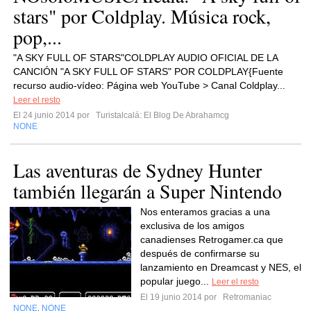
stars" por Coldplay. Música rock,
pop,...
"A SKY FULL OF STARS"COLDPLAY AUDIO OFICIAL DE LA
CANCIÓN "A SKY FULL OF STARS" POR COLDPLAY{Fuente
recurso audio-vídeo: Página web YouTube > Canal Coldplay...
Leer el resto
El 24 junio 2014 por
Turistalcalá: El Blog De Abrahamcg
NONE
Las aventuras de Sydney Hunter
también llegarán a Super Nintendo
Nos enteramos gracias a una
exclusiva de los amigos
canadienses Retrogamer.ca que
después de confirmarse su
lanzamiento en Dreamcast y NES, el
popular juego...
Leer el resto
El 19 junio 2014 por
Retromaniac
NONE
NONE
,