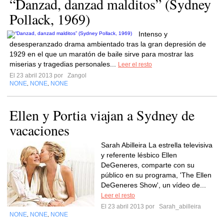
“Danzad, danzad malditos” (Sydney
Pollack, 1969)
Intenso y
desesperanzado drama ambientado tras la gran depresión de
1929 en el que un maratón de baile sirve para mostrar las
miserias y tragedias personales...
Leer el resto
El 23 abril 2013 por
Zangol
NONE
NONE
NONE
,
,
Ellen y Portia viajan a Sydney de
vacaciones
Sarah Abilleira La estrella televisiva
y referente lésbico Ellen
DeGeneres, comparte con su
público en su programa, 'The Ellen
DeGeneres Show', un vídeo de...
Leer el resto
El 23 abril 2013 por
Sarah_abilleira
NONE
NONE
NONE
,
,