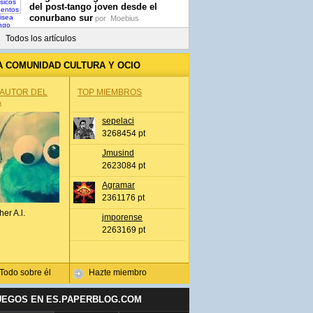
del post-tango joven desde el
conurbano sur
por
Moebius
Todos los artículos
A COMUNIDAD CULTURA Y OCIO
 AUTOR DEL
TOP MIEMBROS
A
sepelaci
3268454 pt
Jmusind
2623084 pt
Agramar
2361176 pt
her A.l.
jmporense
2263169 pt
Todo sobre él
Hazte miembro
UEGOS EN ES.PAPERBLOG.COM