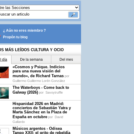
¿ Aún no eres miembro ?
Propón tu blog
OS MÁS LEÍDOS CULTURA Y OCIO
l día
De la semana
Del mes
«Cosmos y Psique. Indicios
para una nueva visión del
mundo», de Richard Tarnas
por
Guillermo Guillermo Lorén González
The Waterboys - Come back to
Galway (2026)
por
Savoytruffle
Hispanidad 2026 en Madrid:
conciertos de Sebastián Yatra y
Marta Sánchez en la Plaza de
España en octubre
por
David
Gallardo
Músicos argentos - Odisea
Tango XXII: el grito de rebeldía