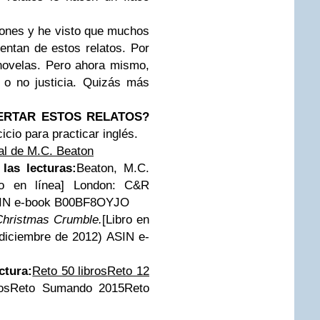
iones y he visto que muchos
entan de estos relatos. Por
 novelas. Pero ahora mismo,
 o no justicia. Quizás más
PERTAR ESTOS RELATOS?
cio para practicar inglés.
ial de M.C. Beaton
las lecturas:
Beaton, M.C.
ro en línea] London: C&R
ASIN e-book B00BF8OYJO
Christmas Crumble.
[Libro en
diciembre de 2012) ASIN e-
ctura:
Reto 50 libros
Reto 12
os
Reto Sumando 2015
Reto