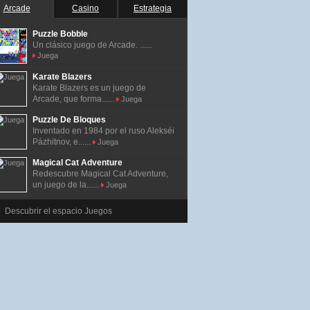
Arcade
Casino
Estrategia
Puzzle Bobble
Un clásico juego de Arcade. ......
Juega
Karate Blazers
Karate Blazers es un juego de
Arcade, que forma......
Juega
Puzzle De Bloques
Inventado en 1984 por el ruso Alekséi
Pázhitnov, e......
Juega
Magical Cat Adventure
Redescubre Magical Cat Adventure,
un juego de la......
Juega
Descubrir el espacio Juegos