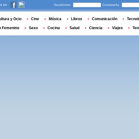
s en
Seudónimo
Contraseña
ltura y Ocio
Cine
Música
Libros
Comunicación
Tecnol
n Femenino
Sexo
Cocina
Salud
Ciencia
Viajes
Ten