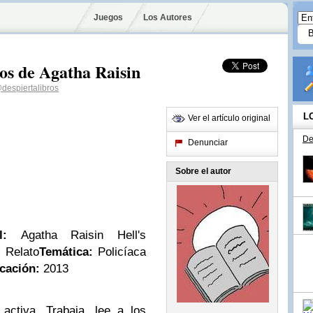
Juegos
Los Autores
ios de Agatha Raisin
despiertalibros
L
Ver el artículo original
De
Denunciar
Sobre el autor
nal:
Agatha Raisin Hell's
:
Relato
Temática:
Policíaca
cación:
2013
ctiva. Trabaja, lee a los