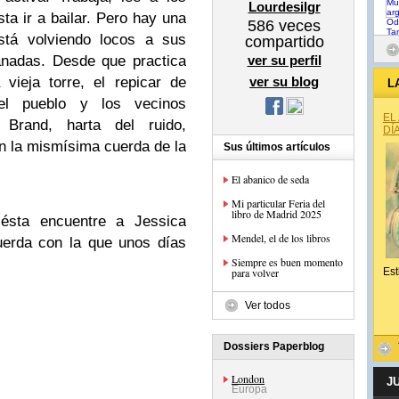
Lourdesilgr
ta ir a bailar. Pero hay una
586
veces
stá volviendo locos a sus
compartido
anadas. Desde que practica
ver su perfil
vieja torre, el repicar de
ver su blog
L
l pueblo y los vecinos
EL
Brand, harta del ruido,
DÍ
 la mismísima cuerda de la
Sus últimos artículos
El abanico de seda
Mi particular Feria del
libro de Madrid 2025
ésta encuentre a Jessica
Mendel, el de los libros
uerda con la que unos días
Siempre es buen momento
para volver
Est
Ver todos
Dossiers Paperblog
London
J
Europa