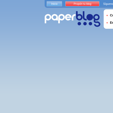
Inicio
Propón tu blog
Sígueno
Cu
E