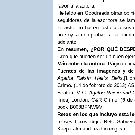
favor a la autora.
He leído en Goodreads otras opin
seguidores de la escritora se lam
lo visto, no hacen justicia a sus
no voy a comprobar si le hacen
adelante.
En resumen, ¿POR QUÉ DES
Creo que pueden ser un buen ejerci
Más sobre la autora:
Página ofic
Fuentes de las imagenes y de 
Agatha Raisin Hell´s Bells.
[Lib
Crime. (14 de febrero de 2013) 
Beaton, M.C.
Agatha Raisin and 
línea] London: C&R Crime. (6 de 
book B008BFNW9M
Retos en los que incluyo esta le
meses libros digital
Reto Sabues
Keep calm and read in english