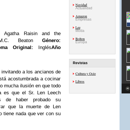
Navidad
Actualidad
Amazon
Empresas
Lee
Moda
:
Agatha Raisin and the
Bolton
C. Beaton
Género:
Europa
oma Original:
Inglés
Año
Revistas
 invitando a los ancianos de
Cultura y Ocio
 está acostumbrada a cocinar
Libros
o mucha ilusión en que todo
a es que el Sr. Len Leech
és de haber probado su
rar que la muerte de Len
o tiene nada que ver con su