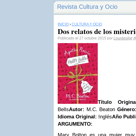
Revista Cultura y Ocio
INICIO
›
CULTURA Y OCIO
Dos relatos de los mister
Publicado el 27 octubre 2015 por
Lourdesilgr
@
Título Origi
Bells
Autor:
M.C. Beaton
Género
Idioma Original:
Inglés
Año Publi
ARGUMENTO:
Mary Bolton es una mujer muy a