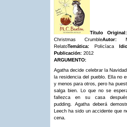
Título Original
Christmas Crumble
Autor:
M.
Relato
Temática:
Policíaca
Idi
Publicación:
2012
ARGUMENTO:
Agatha decide celebrar la Navidad
la residencia del pueblo. Ella no
y menos para otros, pero ha puest
salga bien. Lo que no se esper
fallezca en su casa despu
pudding.
Agatha deberá demost
Leech ha sido un accidente que n
cena.