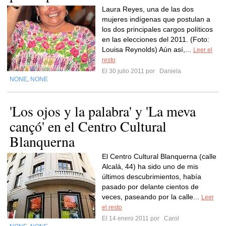
Laura Reyes, una de las dos
mujeres indígenas que postulan a
los dos principales cargos políticos
en las elecciones del 2011. (Foto:
Louisa Reynolds) Aún así,...
Leer el
resto
El 30 julio 2011 por
Daniela
NONE
NONE
,
'Los ojos y la palabra' y 'La meva
cançó' en el Centro Cultural
Blanquerna
El Centro Cultural Blanquerna (calle
Alcalá, 44) ha sido uno de mis
últimos descubrimientos, había
pasado por delante cientos de
veces, paseando por la calle...
Leer
el resto
El 14 enero 2011 por
Carol