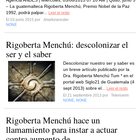
Agencia ANDES | Miércoles, 03/06/2015 07:20 AM | Quito, junio 3
– La guatemalteca Rigoberta Menchú, Premio Nobel de la Paz
1992, podrá palpar...
Leer el resto
El 03 junio 2015 por
Jmartoranoster
NONE
Rigoberta Menchú: descolonizar el
ser y el saber
Descolonizar nuestro ser y saber es
un breve artículo publicado por la
Dra. Rigoberta Menchú Tum * en el
portal web Siglo21 de Guatemala (4
sept 2013) sobre el...
Leer el resto
El 21 septiembre 2013 por
Tetenoemi
NONE
NONE
,
Rigoberta Menchú hace un
llamamiento para instar a actuar
contra aumento de...