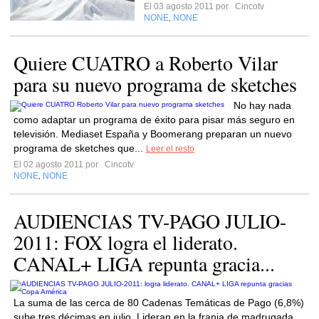
El 03 agosto 2011 por
Cincotv
NONE
NONE
,
Quiere CUATRO a Roberto Vilar
para su nuevo programa de sketches
No hay nada
como adaptar un programa de éxito para pisar más seguro en
televisión. Mediaset España y Boomerang preparan un nuevo
programa de sketches que...
Leer el resto
El 02 agosto 2011 por
Cincotv
NONE
NONE
,
AUDIENCIAS TV-PAGO JULIO-
2011: FOX logra el liderato.
CANAL+ LIGA repunta gracia...
La suma de las cerca de 80 Cadenas Temáticas de Pago (6,8%)
sube tres décimas en julio. Lideran en la franja de madrugada