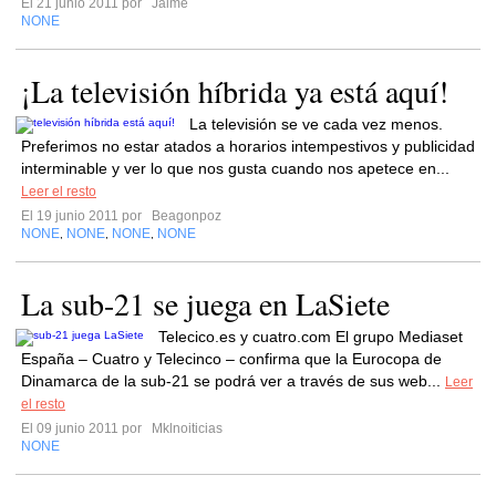
El 21 junio 2011 por
Jaime
NONE
¡La televisión híbrida ya está aquí!
La televisión se ve cada vez menos.
Preferimos no estar atados a horarios intempestivos y publicidad
interminable y ver lo que nos gusta cuando nos apetece en...
Leer el resto
El 19 junio 2011 por
Beagonpoz
NONE
NONE
NONE
NONE
,
,
,
La sub-21 se juega en LaSiete
Telecico.es y cuatro.com El grupo Mediaset
España – Cuatro y Telecinco – confirma que la Eurocopa de
Dinamarca de la sub-21 se podrá ver a través de sus web...
Leer
el resto
El 09 junio 2011 por
Mklnoiticias
NONE