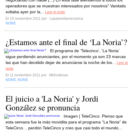
negociando con nadie (...) En esta fase atendemos a todos los
operadores que se muestran interesados por nosotros" Vanitatis
soltaba ayer por la...
Leer el resto
El 15 noviembre 2011 por
Lapalomitamecanica
NONE
¿Estamos ante el final de ‘La Noria’?
El programa de ‘Telecinco’, ‘La Noria’
sigue perdiendo anunciantes, por el momento ya son 23 marcas
las que han decidido dejar de anunciarse la noche de los...
Leer el
resto
El 11 noviembre 2011 por
Mklnoiticias
NONE
NONE
,
El juicio a 'La Noria' y Jordi
González se pronuncia
Imagen | TeleCinco. Pienso que
esta semana fue la más movidita para el programa “La Noria” de
TeleCirco… perdón TeleCinco y creo que casi todo el mundo...