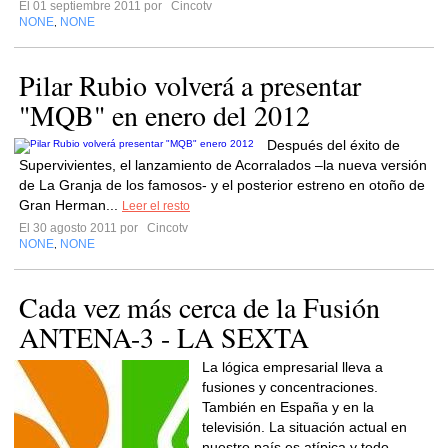
El 01 septiembre 2011 por
Cincotv
NONE
NONE
,
Pilar Rubio volverá a presentar
"MQB" en enero del 2012
Después del éxito de
Supervivientes, el lanzamiento de Acorralados –la nueva versión
de La Granja de los famosos- y el posterior estreno en otoño de
Gran Herman...
Leer el resto
El 30 agosto 2011 por
Cincotv
NONE
NONE
,
Cada vez más cerca de la Fusión
ANTENA-3 - LA SEXTA
La lógica empresarial lleva a
fusiones y concentraciones.
También en España y en la
televisión. La situación actual en
nuestro país es atípica y todo