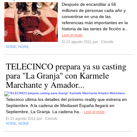
Después de encandilar a 56
millones de personas cada año y
convertirse en una de las
referencias más importantes en la
historia de las series de ficción a...
Leer el resto
El 22 agosto 2011 por
Cincotv
NONE
NONE
,
TELECINCO prepara ya su casting
para "La Granja" con Karmele
Marchante y Amador...
Telecinco ultima los detalles del próximo reality que estrena en
Septiembre. A la cadena de Mediaset España llegará en
Septiembre, La Granja. La cadena ha...
Leer el resto
El 21 agosto 2011 por
Cincotv
NONE
NONE
,