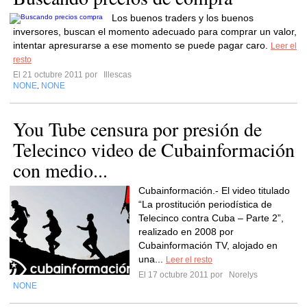
Los buenos traders y los buenos
inversores, buscan el momento adecuado para comprar un valor,
intentar apresurarse a ese momento se puede pagar caro.
Leer el
resto
El 21 octubre 2011 por
Illescas
NONE
NONE
,
You Tube censura por presión de
Telecinco video de Cubainformación
con medio...
Cubainformación.- El video titulado
“La prostitución periodística de
Telecinco contra Cuba – Parte 2”,
realizado en 2008 por
Cubainformación TV, alojado en
una...
Leer el resto
El 17 octubre 2011 por
Norelys
NONE