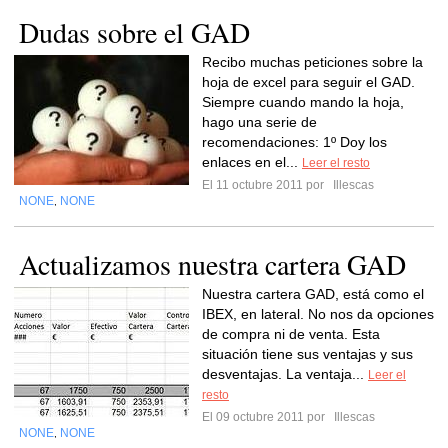
Dudas sobre el GAD
Recibo muchas peticiones sobre la
hoja de excel para seguir el GAD.
Siempre cuando mando la hoja,
hago una serie de
recomendaciones: 1º Doy los
enlaces en el...
Leer el resto
El 11 octubre 2011 por
Illescas
NONE
NONE
,
Actualizamos nuestra cartera GAD
Nuestra cartera GAD, está como el
IBEX, en lateral. No nos da opciones
de compra ni de venta. Esta
situación tiene sus ventajas y sus
desventajas. La ventaja...
Leer el
resto
El 09 octubre 2011 por
Illescas
NONE
NONE
,