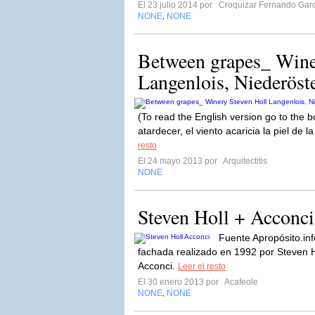
El 23 julio 2014 por
Croquizar Fernando Garc
NONE
NONE
,
Between grapes_ Wine
Langenlois, Niederöst
(To read the English version go to the bo
atardecer, el viento acaricia la piel de la
resto
El 24 mayo 2013 por
Arquitectitis
NONE
Steven Holl + Acconci
Fuente Apropósito.inf
fachada realizado en 1992 por Steven Ho
Acconci.
Leer el resto
El 30 enero 2013 por
Acafeole
NONE
NONE
,