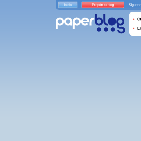
Inicio
Propón tu blog
Sígueno
Cu
E