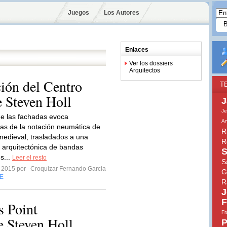
Juegos
Los Autores
Enlaces
Ver los dossiers
Arquitectos
ión del Centro
T
 Steven Holl
J
Je
de las fachadas evoca
An
s de la notación neumática de
R
medieval, trasladados a una
R
 arquitectónica de bandas
S
s...
Leer el resto
S
o 2015 por
Croquizar Fernando Garcia
G
E
R
J
F
s Point
Fr
 Steven Holl
P