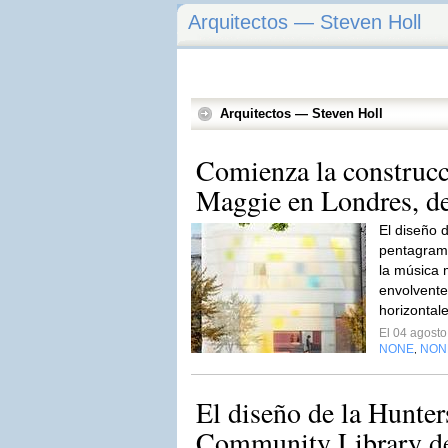
Arquitectos — Steven Holl
Arquitectos — Steven Holl
Comienza la construcc
Maggie en Londres, de
El diseño 
pentagrama
la música 
envolvente
horizontale
El 04 agost
NONE
NON
,
El diseño de la Hunter
Community Library de