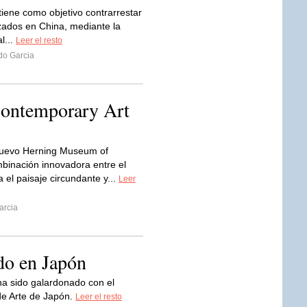
tiene como objetivo contrarrestar
izados en China, mediante la
l...
Leer el resto
do Garcia
ontemporary Art
nuevo Herning Museum of
binación innovadora entre el
a el paisaje circundante y...
Leer
arcia
do en Japón
ha sido galardonado con el
de Arte de Japón.
Leer el resto