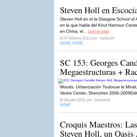
Steven Holl en Escoci
Steven Holl en el la Glasgow School of 
en la que habla del Knut Hamsun Cente
en China, el...
Leer el resto
El 07 febrero 2012 por
Karen2h
NONE
NONE
,
SC 153: Georges Candi
Megaestructuras + Ra
Woods. Urbanización Toulouse le Mirail
Vanke Center, Shenzhen 2006-2009Edit
El 06 julio 2011 por
Arqmarlis
NONE
Croquis Maestros: Las
Steven Holl, un Oasis