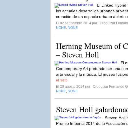
El Linked Hybrid 
los actuales desarrollos urbanos privat
creación de un espacio urbano abierto a
El 02 septiembre 2014 por
Croquizar Fernan
NONE
NONE
,
Herning Museum of C
– Steven Holl
El 
Contemporary Art pretende ser una com
arte visual y la música. El museo fusion
el resto
El 20 agosto 2014 por
Croquizar Fernando G
NONE
NONE
,
Steven Holl galardona
Steven Holl 
Premio Imperial 2014 de la Asociación 