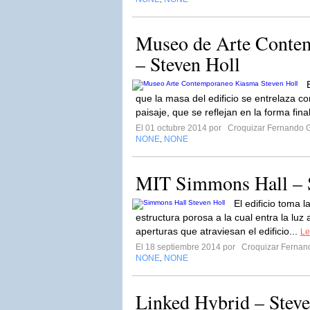
Museo de Arte Conte
– Steven Holl
que la masa del edificio se entrelaza co
paisaje, que se reflejan en la forma fi
El 01 octubre 2014 por
Croquizar Fernando G
NONE
NONE
,
MIT Simmons Hall – S
El edificio toma 
estructura porosa a la cual entra la luz
aperturas que atraviesan el edificio...
Le
El 18 septiembre 2014 por
Croquizar Fernan
NONE
NONE
,
Linked Hybrid – Steve