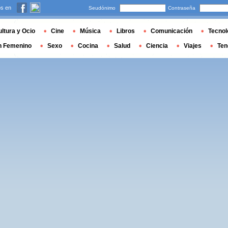
s en
Seudónimo
Contraseña
ltura y Ocio
Cine
Música
Libros
Comunicación
Tecnol
n Femenino
Sexo
Cocina
Salud
Ciencia
Viajes
Ten