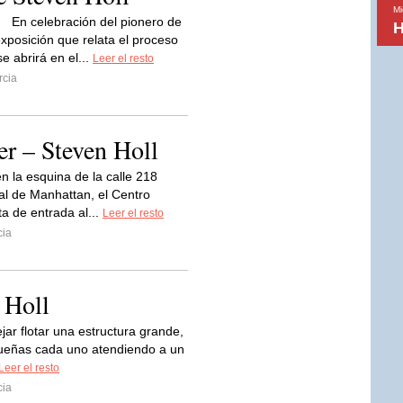
Mi
En celebración del pionero de
H
xposición que relata el proceso
e abrirá en el...
Leer el resto
rcia
r – Steven Holl
n la esquina de la calle 218
al de Manhattan, el Centro
a de entrada al...
Leer el resto
cia
 Holl
jar flotar una estructura grande,
queñas cada uno atendiendo a un
Leer el resto
cia