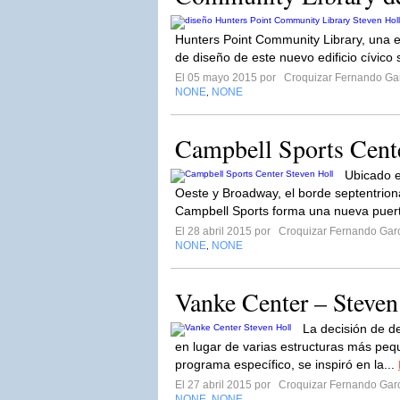
Hunters Point Community Library, una e
de diseño de este nuevo edificio cívico s
El 05 mayo 2015 por
Croquizar Fernando Ga
NONE
NONE
,
Campbell Sports Cente
Ubicado e
Oeste y Broadway, el borde septentrion
Campbell Sports forma una nueva puert
El 28 abril 2015 por
Croquizar Fernando Gar
NONE
NONE
,
Vanke Center – Steven
La decisión de de
en lugar de varias estructuras más pe
programa específico, se inspiró en la...
El 27 abril 2015 por
Croquizar Fernando Gar
NONE
NONE
,