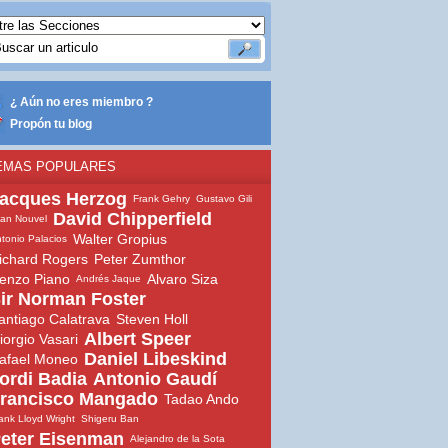
¿ Aún no eres miembro ?
Propón tu blog
EMAS POPULARES
acques Herzog
Frank Gehry
Gustavo Gili
David Chipperfield
an Nouvel
Walter Gropius
tonio Palacios
ichard Rogers
Peter Zumthor
enzo Piano
Alvaro Siza
Andrés Jaque
ir Norman Foster
antiago Calatrava
Steven Holl
Albert Speer
iorgio Vasari
Daniel Libeskind
afael Moneo
ordi Badia
Antonio Gaudí
rancisco Mangado
Tadao Ando
ank Lloyd Wright
Shigeru Ban
eter Eisenman
Alejandro de la Sota