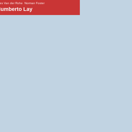
es Van der Rohe
Norman Foster
umberto Lay