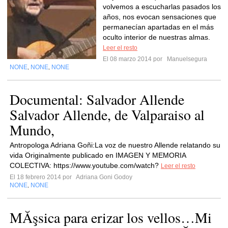
volvemos a escucharlas pasados los
años, nos evocan sensaciones que
permanecían apartadas en el más
oculto interior de nuestras almas.
Leer el resto
El 08 marzo 2014 por
Manuelsegura
NONE
NONE
NONE
,
,
Documental: Salvador Allende
Salvador Allende, de Valparaiso al
Mundo,
Antropologa Adriana Goñi:La voz de nuestro Allende relatando su
vida Originalmente publicado en IMAGEN Y MEMORIA
COLECTIVA: https://www.youtube.com/watch?
Leer el resto
El 18 febrero 2014 por
Adriana Goni Godoy
NONE
NONE
,
MĂşsica para erizar los vellos…Mi