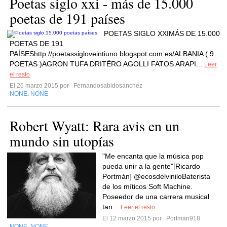
Poetas siglo xxi - más de 15.000
poetas de 191 países
POETAS SIGLO XXIMÁS DE 15.000
POETAS DE 191
PAÍSEShttp://poetassigloveintiuno.blogspot.com.es/ALBANIA ( 9
POETAS )AGRON TUFA DRITËRO AGOLLI FATOS ARAPI...
Leer
el resto
El 26 marzo 2015 por
Fernandosabidosanchez
NONE
NONE
,
Robert Wyatt: Rara avis en un
mundo sin utopías
"Me encanta que la música pop
pueda unir a la gente"[Ricardo
Portmán] @ecosdelviniloBaterista
de los míticos Soft Machine.
Poseedor de una carrera musical
tan...
Leer el resto
El 12 marzo 2015 por
Portman918
NONE
NONE
,