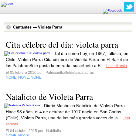
Cantantes — Violeta Parra
Cita célebre del día: violeta parra
Tal día como hoy, en 1967, fallecía, en
Chile, Violeta Parra.Cita célebre de Violeta Parra en El Ballet de
las PalabrasSi te gusta la entrada, suscríbete a El...
Leer el resto
El 05 febrero 2016 por
Patriciaelballetdelaspalabras
NONE
NONE
NONE
,
,
Natalicio de Violeta Parra
Diario Masónico Natalicio de Violeta Parra
Hace 98 años, el 4 de octubre de 1917 nacía en San Carlos
(Chile), Violeta Parra, una de las más grandes voces de la...
Leer
el resto
El 04 octubre 2015 por
Habitalia
NONE
NONE
,