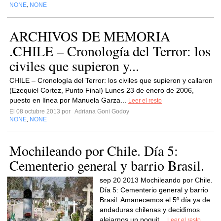
NONE
NONE
,
ARCHIVOS DE MEMORIA
.CHILE – Cronología del Terror: los
civiles que supieron y...
CHILE – Cronología del Terror: los civiles que supieron y callaron
(Ezequiel Cortez, Punto Final) Lunes 23 de enero de 2006,
puesto en línea por Manuela Garza...
Leer el resto
El 08 octubre 2013 por
Adriana Goni Godoy
NONE
NONE
,
Mochileando por Chile. Día 5:
Cementerio general y barrio Brasil.
sep 20 2013 Mochileando por Chile.
Día 5: Cementerio general y barrio
Brasil. Amanecemos el 5º día ya de
andaduras chilenas y decidimos
alejarnos un poquit...
Leer el resto