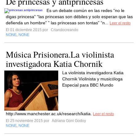
De princesas y antiprincesas
Es un debate común en las redes “no le
digas princesa” “las princesas son débiles y solo esperan que las
defienda un hombre” ” las princesas son tontas” “n...
Leer el resto
El 01 diciembre 2015 por
Criandocreando
NONE
NONE
,
Música Prisionera.La violinista
investigadora Katia Chornik
La violinista investigadora Katia
Chornik Violinista y musicóloga
Especial para BBC Mundo
http://www.manchester.ac.uk/research/katia.
Leer el resto
El 25 noviembre 2015 por
Adriana Goni Godoy
NONE
NONE
,