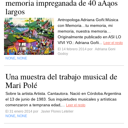
memoria impreganada de 40 aĂąos
largos
Antropologa Adriana Goñi:Música
con Memoria…tu memoria, mi
memoria, nuestra memoria…
Originalmente publicado en ASI LO
VIVI YO.: Adriana Goñi...
Leer el resto
El 14 febrero 2014 por
Adriana Goni
Godoy
NONE
NONE
,
Una muestra del trabajo musical de
Mari Polé
Sobre la artista Artista. Cantautora. Nació en Córdoba Argentina
el 13 de junio de 1983. Sus inquietudes musicales y artísticas
comenzaron a temprana edad,...
Leer el resto
El 31 enero 2014 por
Javier Flores Letelier
NONE
NONE
,