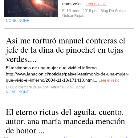
esas vela...
Leer el resto
El 15 enero 2015 por
Blog De Golcar
Golcar Rojas
NONE
NONE
,
Asi me torturó manuel contreras el
jefe de la dina de pinochet en tejas
verdes,...
El testimonio de una mujer que vivió el infierno
http://www.lanacion.cl/noticias/pais/el-testimonio-de-una-mujer-
que-vivio-el-infierno/2004-11-19/171410.html...
Leer el resto
El 06 diciembre 2014 por
Adriana Goni Godoy
NONE
NONE
,
El eterno rictus del aguila. cuento.
autor. ana maría manceda mención
de honor ...