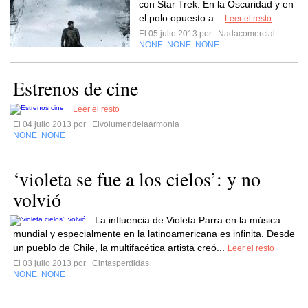
con Star Trek: En la Oscuridad y en
el polo opuesto a...
Leer el resto
El 05 julio 2013 por
Nadacomercial
NONE
NONE
NONE
,
,
Estrenos de cine
Leer el resto
El 04 julio 2013 por
Elvolumendelaarmonia
NONE
NONE
,
‘violeta se fue a los cielos’: y no
volvió
La influencia de Violeta Parra en la música
mundial y especialmente en la latinoamericana es infinita. Desde
un pueblo de Chile, la multifacética artista creó...
Leer el resto
El 03 julio 2013 por
Cintasperdidas
NONE
NONE
,