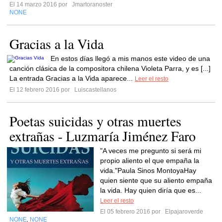
El 14 marzo 2016 por
Jmartoranoster
NONE
Gracias a la Vida
En estos días llegó a mis manos este video de una
canción clásica de la compositora chilena Violeta Parra, y es [...]
La entrada Gracias a la Vida aparece...
Leer el resto
El 12 febrero 2016 por
Luiscastellanos
Poetas suicidas y otras muertes
extrañas - Luzmaría Jiménez Faro
"A veces me pregunto si será mi
propio aliento el que empaña la
vida."Paula Sinos MontoyaHay
quien siente que su aliento empaña
la vida. Hay quien diría que es...
Leer el resto
El 05 febrero 2016 por
Elpajaroverde
NONE
NONE
,