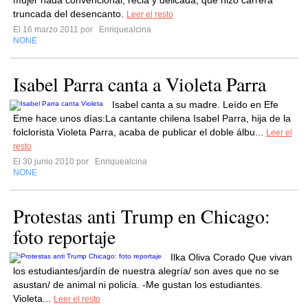
mujer nada convencional, recia y delicada, que hizo carrera
truncada del desencanto.
Leer el resto
El 16 marzo 2011 por
Enriquealcina
NONE
Isabel Parra canta a Violeta Parra
Isabel canta a su madre. Leído en Efe
Eme hace unos días:La cantante chilena Isabel Parra, hija de la
folclorista Violeta Parra, acaba de publicar el doble álbu...
Leer el
resto
El 30 junio 2010 por
Enriquealcina
NONE
Protestas anti Trump en Chicago:
foto reportaje
Ilka Oliva Corado Que vivan
los estudiantes/jardín de nuestra alegría/ son aves que no se
asustan/ de animal ni policía. -Me gustan los estudiantes.
Violeta...
Leer el resto