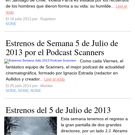
en Santiago de Chile, Violeta Parra es visitada por los recuerdos
de los hombres que dieron forma a su vida: su humilde...
Leer el
resto
El 16 julio 2013 por
Rugoleor
NONE
Estrenos de Semana 5 de Julio de
2013 por el Podcast Scanners
Como cada Viernes, el
fantástico equipo de Scanners, el mejor podcast de actualidad
cinematográfica, formado por Ignacio Estrada (redactor en
Aullidos y creador...
Leer el resto
El 05 julio 2013 por
Mumbo
NONE
NONE
NONE
,
,
Estrenos del 5 de Julio de 2013
Esta semana tenemos el regreso a
la gran pantalla de dos grandes
directores, por un lado J.J. Abrams